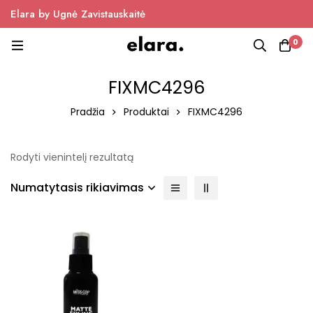
Elara by Ugnė Zavistauskaitė
0
FIXMC4296
Pradžia
Produktai
FIXMC4296
Rodyti vienintelį rezultatą
Numatytasis rikiavimas