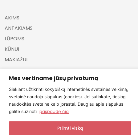
AKIMS
ANTAKIAMS
LŪPOMS
KŪNUI
MAKIAŽUI
Mes vertiname jūsų privatumą
Siekiant užtikrinti kokybišką internetinės svetainės veikimą,
svetainė naudoja slapukus (cookies). Jei sutinkate, tiesiog
©
ELARA BY UGNĖ ZAVISTAUSKAITĖ 2025
naudokitės svetaine kaip įprastai. Daugiau apie slapukus
paspaudę čia
galite sužinoti
Priimti viską