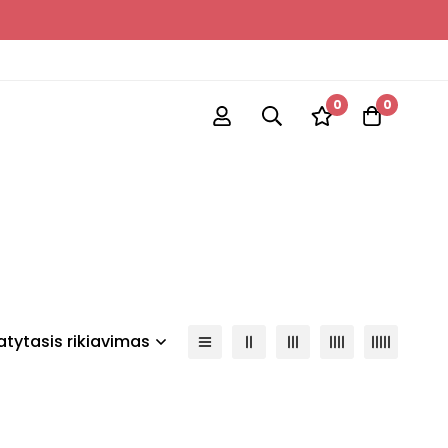
0
0
tytasis rikiavimas