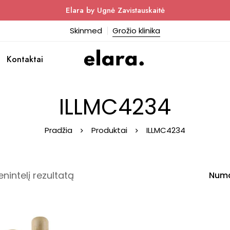
Elara by Ugnė Zavistauskaitė
Skinmed
Grožio klinika
Kontaktai
ILLMC4234
Pradžia
Produktai
ILLMC4234
enintelį rezultatą
Numa