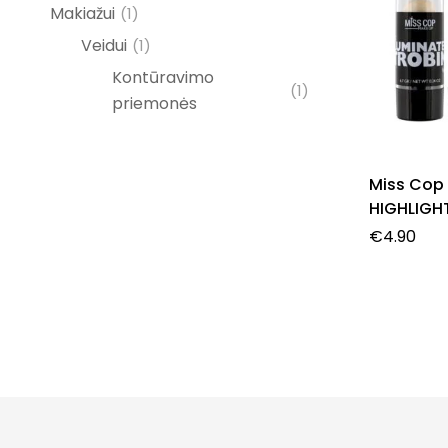
Makiažui
(1)
Veidui
(1)
Kontūravimo
(1)
priemonės
Miss Cop
HIGHLIGH
švytėjimą
€
4.90
pieštukas,