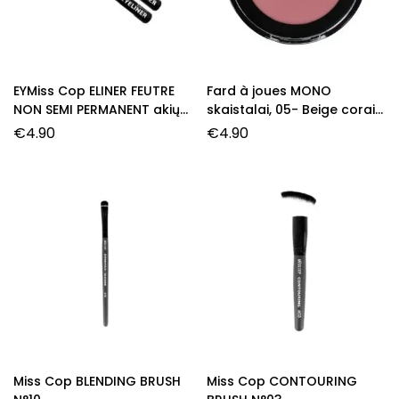
EYMiss Cop ELINER FEUTRE
Fard à joues MONO
NON SEMI PERMANENT akių
skaistalai, 05- Beige corail,
pravedimas žymeklis, 01-
3,2 g.
€
4.90
€
4.90
Noir, 1,6 g.
Miss Cop BLENDING BRUSH
Miss Cop CONTOURING