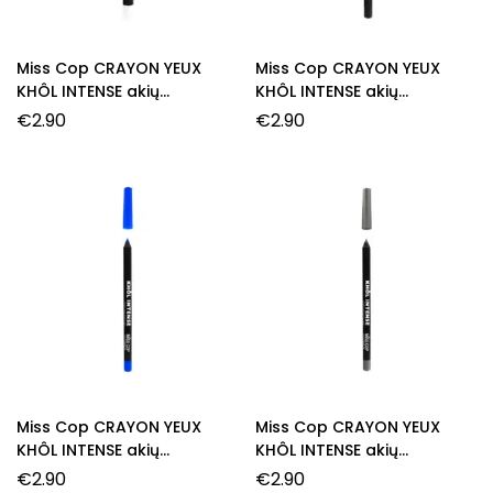
Miss Cop CRAYON YEUX
Miss Cop CRAYON YEUX
KHÔL INTENSE akių
KHÔL INTENSE akių
pieštukas, 00- Blanc, 1,5 g.
pieštukas, 01- Noir, 1,5 g.
€
2.90
€
2.90
Miss Cop CRAYON YEUX
Miss Cop CRAYON YEUX
KHÔL INTENSE akių
KHÔL INTENSE akių
pieštukas, 04- Bleu, 1,5 g.
pieštukas, 09- Gris, 1,5 g.
€
2.90
€
2.90