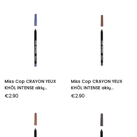
Miss Cop CRAYON YEUX
Miss Cop CRAYON YEUX
KHÔL INTENSE akių
KHÔL INTENSE akių
pieštukas, 14- Bleu nuit, 1,5
pieštukas, 20- Noisette, 1,5
€
2.90
€
2.90
g.
g.