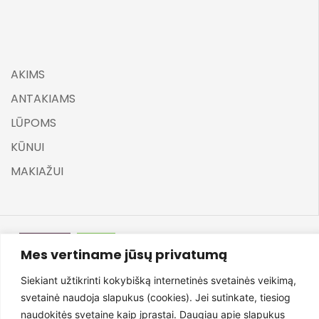
AKIMS
ANTAKIAMS
LŪPOMS
KŪNUI
MAKIAŽUI
Mes vertiname jūsų privatumą
©
ELARA BY UGNĖ ZAVISTAUSKAITĖ 2025
Siekiant užtikrinti kokybišką internetinės svetainės veikimą,
svetainė naudoja slapukus (cookies). Jei sutinkate, tiesiog
naudokitės svetaine kaip įprastai. Daugiau apie slapukus