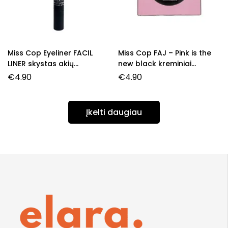
Miss Cop Eyeliner FACIL
Miss Cop FAJ – Pink is the
LINER skystas akių
new black kreminiai
pravedimas, 01- Noir, 3 g.
skaistalai, 2 g.
€
4.90
€
4.90
Įkelti daugiau