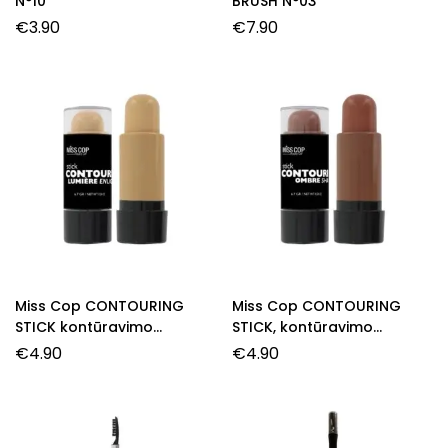
N°10
BRUSH N°03
€
3.90
€
7.90
Miss Cop CONTOURING
Miss Cop CONTOURING
STICK kontūravimo
STICK, kontūravimo
pieštukas, 01 – Lumière, 6,7
pieštukas, 02- Ombre, 6,7
€
4.90
€
4.90
g.
g.