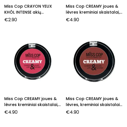
Miss Cop CRAYON YEUX
Miss Cop CREAMY joues &
KHÔL INTENSE akių
lèvres kreminiai skaistalai,
pieštukas, 28- Taupe, 1,5 g.
02- Pop, 3 g.
€
2.90
€
4.90
Miss Cop CREAMY joues &
Miss Cop CREAMY joues &
lèvres kreminiai skaistalai,
lèvres, kreminiai skaistalai,
05- Pink Romance, 3 g.
01- Nude Mood, 3 g.
€
4.90
€
4.90