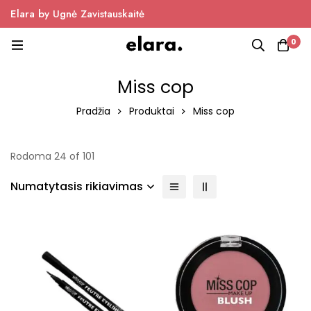
Elara by Ugnė Zavistauskaitė
0
Miss cop
Pradžia
Produktai
Miss cop
Rodoma 24 of 101
Numatytasis rikiavimas