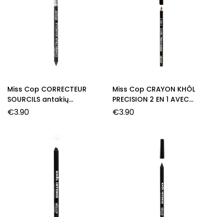
Miss Cop CORRECTEUR
Miss Cop CRAYON KHÔL
SOURCILS antakių
PRECISION 2 EN 1 AVEC
pieštukas, 02- Taupe, 1,0 g.
TAILLE CRAYON akių
€
3.90
€
3.90
pieštukas su drožtuku, 01-
Noir, 1,4 g.