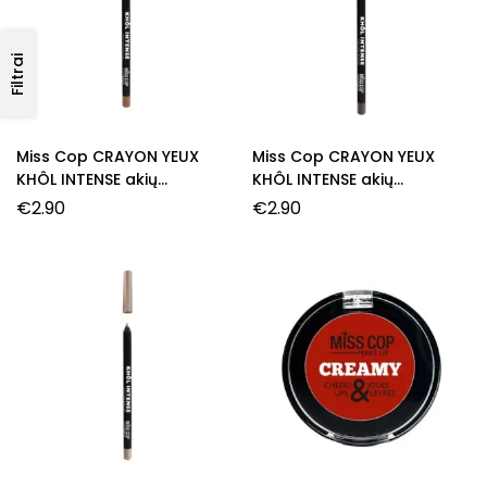
Filtrai
Miss Cop CRAYON YEUX
Miss Cop CRAYON YEUX
KHÔL INTENSE akių
KHÔL INTENSE akių
pieštukas, 21- Chocolat, 1,5
pieštukas, 23- Expresso, 1,5
€
2.90
€
2.90
g.
g.