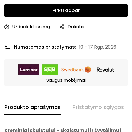
Pirkti dabar
Užduok klausimą
Dalintis
Numatomas pristatymas:
10 - 17 Rgp, 2026
Saugus mokėjimai
Produkto aprašymas
Pristatymo sąlygos
Kreminiai skaistalai – skaistumui ir švytėjimui