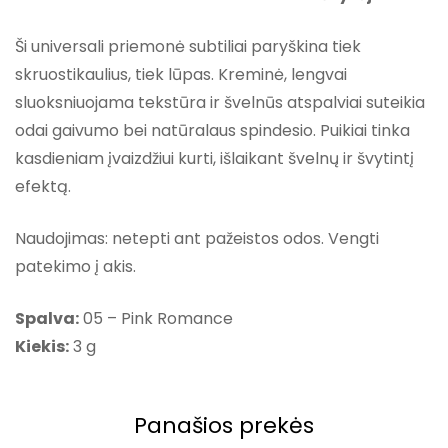
Ši universali priemonė subtiliai paryškina tiek
skruostikaulius, tiek lūpas. Kreminė, lengvai
sluoksniuojama tekstūra ir švelnūs atspalviai suteikia
odai gaivumo bei natūralaus spindesio. Puikiai tinka
kasdieniam įvaizdžiui kurti, išlaikant švelnų ir švytintį
efektą.
Naudojimas: netepti ant pažeistos odos. Vengti
patekimo į akis.
Spalva:
05 – Pink Romance
Kiekis:
3 g
Panašios prekės