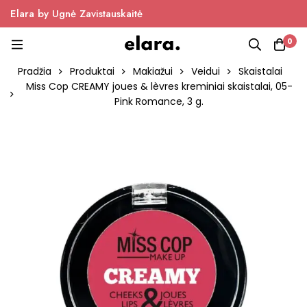
Elara by Ugnė Zavistauskaitė
0
Pradžia
Produktai
Makiažui
Veidui
Skaistalai
Miss Cop CREAMY joues & lèvres kreminiai skaistalai, 05-
Pink Romance, 3 g.