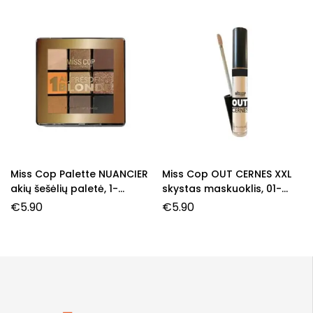
Miss Cop Palette NUANCIER
Miss Cop OUT CERNES XXL
akių šešėlių paletė, 1-
skystas maskuoklis, 01-
Blonde, 7,2 g.
Light, 4,5 ml.
€
5.90
€
5.90