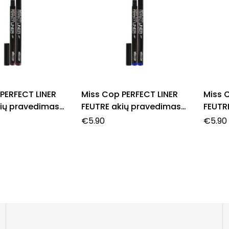
PERFECT LINER
Miss Cop PERFECT LINER
Miss 
ių pravedimas,
FEUTRE akių pravedimas,
FEUTR
 1,0 ml.
31- Bleu, 1,0 ml.
33- Br
€
5.90
€
5.90