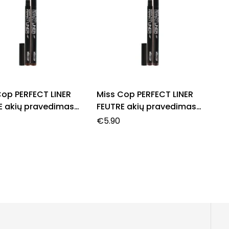
Cop PERFECT LINER
Miss Cop PERFECT LINER
E akių pravedimas,
FEUTRE akių pravedimas,
un, 1,0 ml.
39- Expresso, 1,0 ml.
€
5.90