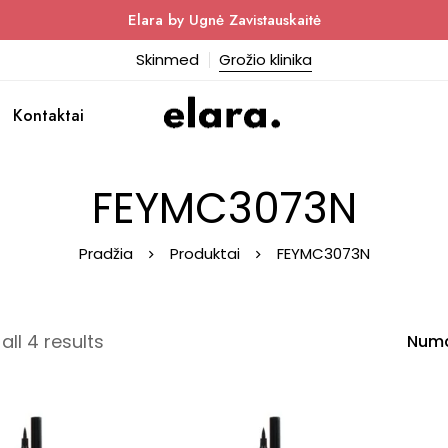
Elara by Ugnė Zavistauskaitė
Skinmed
Grožio klinika
Kontaktai
FEYMC3073N
Pradžia
Produktai
FEYMC3073N
ll 4 results
Numa