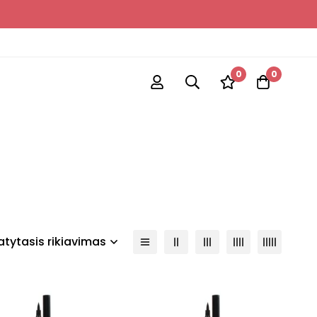
0
0
tytasis rikiavimas