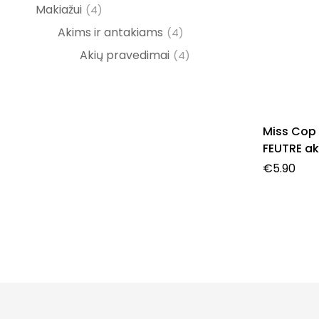
Makiažui
(4)
Akims ir antakiams
(4)
Akių pravedimai
(4)
Miss Cop 
FEUTRE ak
07- Prune,
€
5.90