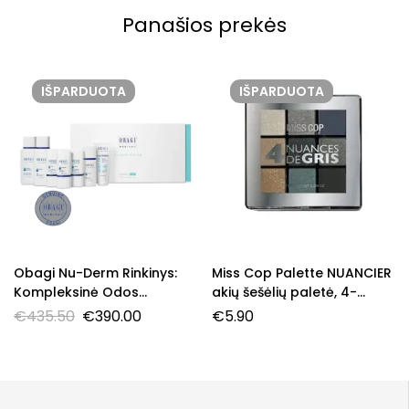
Panašios prekės
IŠPARDUOTA
IŠPARDUOTA
Obagi Nu-Derm Rinkinys:
Miss Cop Palette NUANCIER
Kompleksinė Odos
akių šešėlių paletė, 4-
Šviesinimo Sistema Sausai
Nuances de Gris, 7,2 g.
€
435.50
€
390.00
€
5.90
Odai