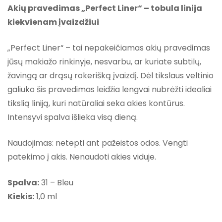
Akių pravedimas „Perfect Liner“ – tobula linija
kiekvienam įvaizdžiui
„Perfect Liner“ – tai nepakeičiamas akių pravedimas
jūsų makiažo rinkinyje, nesvarbu, ar kuriate subtilų,
žavingą ar drąsų rokerišką įvaizdį. Dėl tikslaus veltinio
galiuko šis pravedimas leidžia lengvai nubrėžti idealiai
tikslią liniją, kuri natūraliai seka akies kontūrus.
Intensyvi spalva išlieka visą dieną.
Naudojimas: netepti ant pažeistos odos. Vengti
patekimo į akis. Nenaudoti akies viduje.
Spalva:
31 – Bleu
Kiekis:
1,0 ml