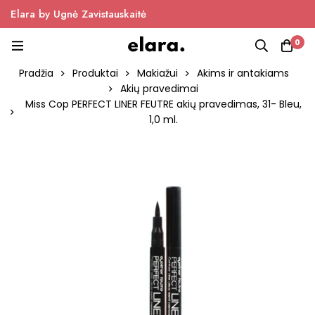
Elara by Ugnė Zavistauskaitė
0
Pradžia
Produktai
Makiažui
Akims ir antakiams
Akių pravedimai
Miss Cop PERFECT LINER FEUTRE akių pravedimas, 31- Bleu,
1,0 ml.