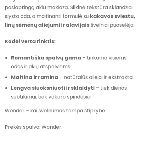
paslaptingą akių makiažą. Šilkinė tekstūra sklandžiai
slysta oda, o maitinanti formulė su
kakavos sviestu,
linų sėmenų aliejumi ir alavijais
švelniai puoselėja.
Kodėl verta rinktis:
Romantiška spalvų gama
– tinkama visiems
odos ir akių atspalviams
Maitina ir ramina
– natūralūs aliejai ir ekstraktai
Lengva sluoksniuoti ir sklaidyti
– tiek dienos
subtilumui, tiek vakaro spindesiui
Wonder – kai švelnumas tampa stiprybe.
Prekės spalva: Wonder.