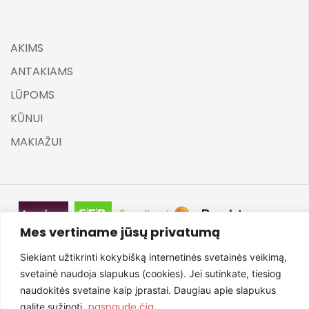
AKIMS
ANTAKIAMS
LŪPOMS
KŪNUI
MAKIAŽUI
Mes vertiname jūsų privatumą
©
ELARA BY UGNĖ ZAVISTAUSKAITĖ 2025
Siekiant užtikrinti kokybišką internetinės svetainės veikimą,
svetainė naudoja slapukus (cookies). Jei sutinkate, tiesiog
naudokitės svetaine kaip įprastai. Daugiau apie slapukus
Svetainę sukūrė NexDev
paspaudę čia
galite sužinoti