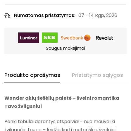
Numatomas pristatymas:
07 - 14 Rgp, 2026
Saugus mokėjimai
Produkto aprašymas
Pristatymo sąlygos
Wonder akių šešėlių paletė – švelni romantika
Tavo žvilgsniui
Penki tobulai derantys atspalviai – nuo mauve iki
žvilgančio taupe – leidžia kurti moterišką, švelniai