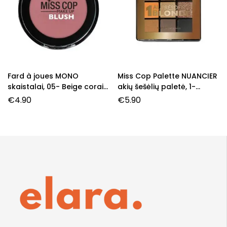
Fard à joues MONO
Miss Cop Palette NUANCIER
skaistalai, 05- Beige corail,
akių šešėlių paletė, 1-
3,2 g.
Blonde, 7,2 g.
€
4.90
€
5.90