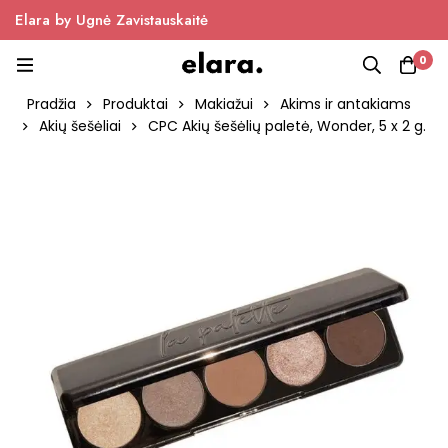
Elara by Ugnė Zavistauskaitė
0
Pradžia
Produktai
Makiažui
Akims ir antakiams
Akių šešėliai
CPC Akių šešėlių paletė, Wonder, 5 x 2 g.