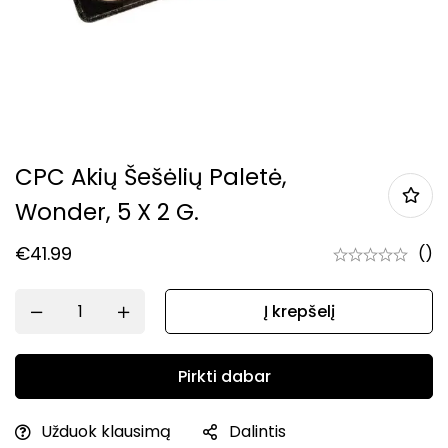
CPC Akių Šešėlių Paletė,
Wonder, 5 X 2 G.
€
41.99
()
Į krepšelį
Pirkti dabar
Užduok klausimą
Dalintis