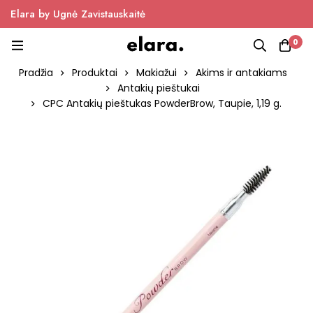
Elara by Ugnė Zavistauskaitė
0
Pradžia
Produktai
Makiažui
Akims ir antakiams
Antakių pieštukai
CPC Antakių pieštukas PowderBrow, Taupie, 1,19 g.