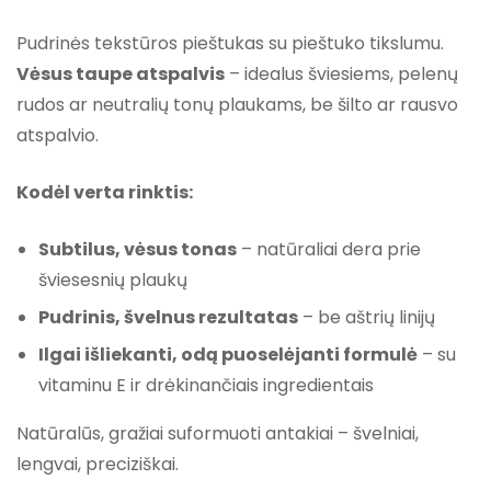
Pudrinės tekstūros pieštukas su pieštuko tikslumu.
Vėsus taupe atspalvis
– idealus šviesiems, pelenų
rudos ar neutralių tonų plaukams, be šilto ar rausvo
atspalvio.
Kodėl verta rinktis:
Subtilus, vėsus tonas
– natūraliai dera prie
šviesesnių plaukų
Pudrinis, švelnus rezultatas
– be aštrių linijų
Ilgai išliekanti, odą puoselėjanti formulė
– su
vitaminu E ir drėkinančiais ingredientais
Natūralūs, gražiai suformuoti antakiai – švelniai,
lengvai, preciziškai.