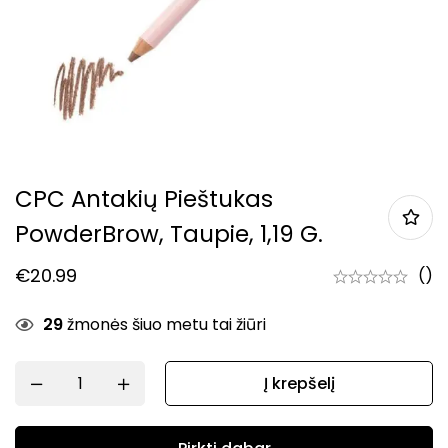
CPC Antakių Pieštukas
PowderBrow, Taupie, 1,19 G.
€
20.99
()
29
žmonės šiuo metu tai žiūri
Į krepšelį