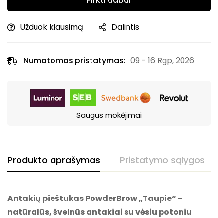
Pirkti dabar
Užduok klausimą
Dalintis
Numatomas pristatymas:
09 - 16 Rgp, 2026
Saugus mokėjimai
Produkto aprašymas
Pristatymo sąlygos
Antakių pieštukas PowderBrow „Taupie“ –
natūralūs, švelnūs antakiai su vėsiu potoniu