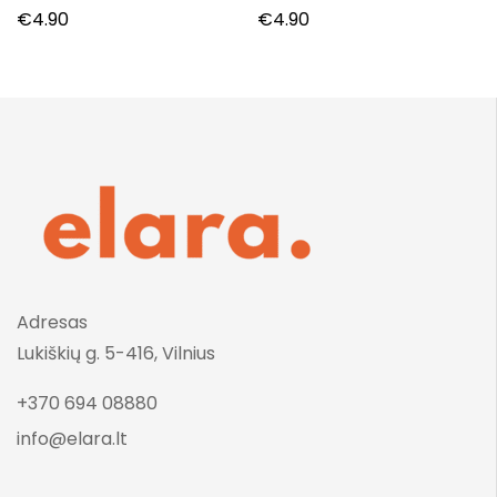
pieštukas, 01 – Lumière, 6,7
01- Nude Mood, 3 g.
€
4.90
€
4.90
g.
Adresas
Lukiškių g. 5-416, Vilnius
+370 694 08880
info@elara.lt