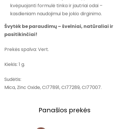
kvėpuojanti formulė tinka ir jautriai odai –
kasdieniam naudojimui be jokio dirginimo.
Švytėk be paraudimų – švelniai, natūraliai ir
pasitikinčiai!
Prekės spalva: Vert.
Kiekis: 1 g.
Sudėtis:
Mica, Zinc Oxide, CI77891, CI77289, CI77007.
Panašios prekės