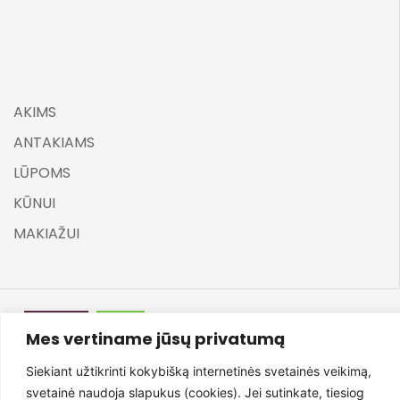
AKIMS
ANTAKIAMS
LŪPOMS
KŪNUI
MAKIAŽUI
Mes vertiname jūsų privatumą
©
ELARA BY UGNĖ ZAVISTAUSKAITĖ 2025
Siekiant užtikrinti kokybišką internetinės svetainės veikimą,
svetainė naudoja slapukus (cookies). Jei sutinkate, tiesiog