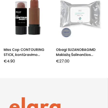
Miss Cop CONTOURING
Obagi SUZANOBAGIMD
STICK, kontūravimo
Makiažą Šalinančios
pieštukas, 02- Ombre, 6,7
Servetėlės
€
4.90
€
27.00
g.