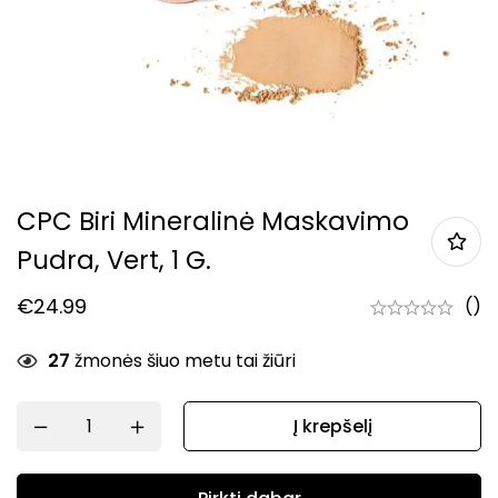
CPC Biri Mineralinė Maskavimo
Pudra, Vert, 1 G.
€
24.99
()
27
žmonės šiuo metu tai žiūri
Į krepšelį