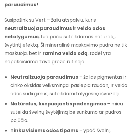
paraudimus!
Susipažink su Vert – žaliu atspalviu, kuris
neutralizuoja paraudimus ir veido odos
netolygumus
, tuo pačiu suteikdamas natūralų,
švytintį efektą. Ši mineralinė maskavimo pudra ne tik
maskuoja, bet ir
ramina veido odą
, todėl yra
nepakeičiama Tavo grožio rutinoje.
Neutralizuoja paraudimus
– žalias pigmentas ir
cinko oksidas veiksmingai paslepia raudonį ir veido
odos sudirgimus, suteikdami tolygesnę išvaizdą.
Natūralus, kvėpuojantis padengimas
– mica
suteikia švelnų švytėjimą be sunkumo ar pudros
pojūčio.
Tinka visiems odos tipams
– ypač švelni,