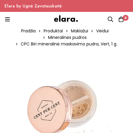
Elara by Ugnė Zavistauskaitė
0
Pradžia
Produktai
Makiažui
Veidui
Mineralinės pudros
CPC Biri mineralinė maskavimo pudra, Vert, 1 g.