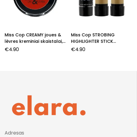
Miss Cop CREAMY joues &
Miss Cop STROBING
lèvres kreminiai skaistalai,
HIGHLIGHTER STICK
02- Pop, 3 g.
švytėjimą suteikiantis
€
4.90
€
4.90
pieštukas, 7,6 g.
Adresas