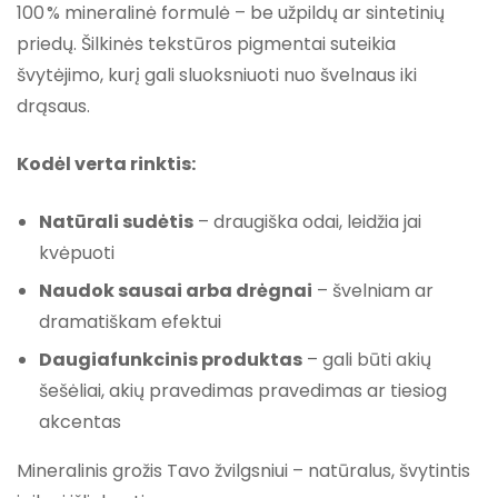
100 % mineralinė formulė – be užpildų ar sintetinių
priedų. Šilkinės tekstūros pigmentai suteikia
švytėjimo, kurį gali sluoksniuoti nuo švelnaus iki
drąsaus.
Kodėl verta rinktis:
Natūrali sudėtis
– draugiška odai, leidžia jai
kvėpuoti
Naudok sausai arba drėgnai
– švelniam ar
dramatiškam efektui
Daugiafunkcinis produktas
– gali būti akių
šešėliai, akių pravedimas pravedimas ar tiesiog
akcentas
Mineralinis grožis Tavo žvilgsniui – natūralus, švytintis