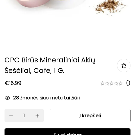
CPC Birūs Mineraliniai Akių
Šešėliai, Cafe, 1 G.
€
16.99
()
28
žmonės šiuo metu tai žiūri
Į krepšelį