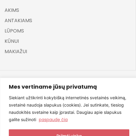
AKIMS
ANTAKIAMS
LŪPOMS
KŪNUI
MAKIAŽUI
Mes vertiname jūsų privatumą
©
ELARA BY UGNĖ ZAVISTAUSKAITĖ 2025
Siekiant užtikrinti kokybišką internetinės svetainės veikimą,
svetainė naudoja slapukus (cookies). Jei sutinkate, tiesiog
naudokitės svetaine kaip įprastai. Daugiau apie slapukus
Svetainę sukūrė NexDev
paspaudę čia
galite sužinoti