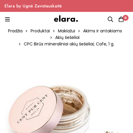
Elara by Ugnė Zavistauskaitė
0
Pradžia
Produktai
Makiažui
Akims ir antakiams
Akių šešėliai
CPC Birūs mineraliniai akių šešėliai, Cafe, 1 g.