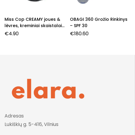
Miss Cop CREAMY joues &
OBAGI 360 Grožio Rinkinys
lèvres, kreminiai skaistalai,
– SPF 30
01- Nude Mood, 3 g.
€
4.90
€
180.60
Adresas
Lukiškių g. 5-416, Vilnius