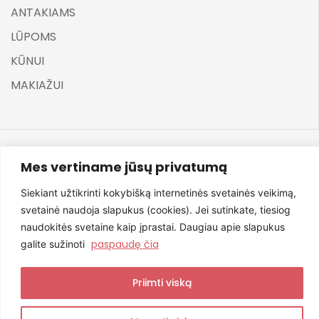
ANTAKIAMS
LŪPOMS
KŪNUI
MAKIAŽUI
Mes vertiname jūsų privatumą
©
ELARA BY UGNĖ ZAVISTAUSKAITĖ 2025
Siekiant užtikrinti kokybišką internetinės svetainės veikimą,
svetainė naudoja slapukus (cookies). Jei sutinkate, tiesiog
naudokitės svetaine kaip įprastai. Daugiau apie slapukus
paspaudę čia
Svetainę sukūrė NexDev
galite sužinoti
Priimti viską