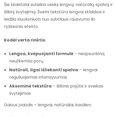
Šie skaistalai suteikia veidui lengvą, natūralią spalvą ir
šilkinį švytėjimą. Švelni tekstūra lengvai sklaidosi ir
leidžia sluoksniuoti nuo subtilaus rausvumo iki
ryškesnio efekto.
Kodėl verta rinktis:
Lengva, kvėpuojanti formulė
– neapsunkina,
neužkemša porų
Natūrali, ilgai išliekanti spalva
– lengvai
reguliuojamas intensyvumas
Aksominė tekstūra
– šilkinis pojūtis ir sveikas
švytėjimas
Gaivus įvaizdis – lengvai, natūraliai, kasdien.