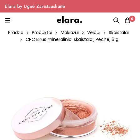
Elara by Ugnė Zavistauskaitė
0
Pradžia
Produktai
Makiažui
Veidui
Skaistalai
CPC Birūs mineraliniai skaistalai, Peche, 6 g.