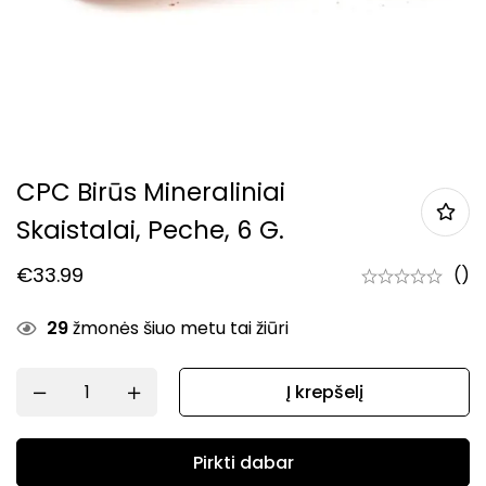
CPC Birūs Mineraliniai
Skaistalai, Peche, 6 G.
€
33.99
()
29
žmonės šiuo metu tai žiūri
Į krepšelį
Pirkti dabar