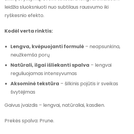
leidžia sluoksniuoti nuo subtilaus rausvumo iki
ryškesnio efekto.
Kodėl verta rinktis:
Lengva, kvėpuojanti formulė
– neapsunkina,
neužkemša porų
Natūrali, ilgai išliekanti spalva
– lengvai
reguliuojamas intensyvumas
Aksominė tekstūra
– šilkinis pojūtis ir sveikas
švytėjimas
Gaivus įvaizdis – lengvai, natūraliai, kasdien.
Prekės spalva: Prune.