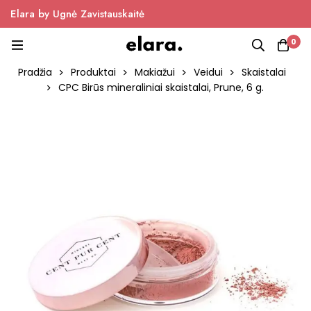
Elara by Ugnė Zavistauskaitė
0
Pradžia
Produktai
Makiažui
Veidui
Skaistalai
CPC Birūs mineraliniai skaistalai, Prune, 6 g.