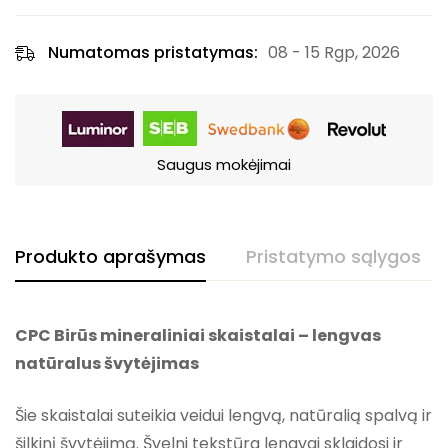
Numatomas pristatymas:
08 - 15 Rgp, 2026
Saugus mokėjimai
Produkto aprašymas
Pristatymo sąlygos
CPC Birūs mineraliniai skaistalai – lengvas
natūralus švytėjimas
Šie skaistalai suteikia veidui lengvą, natūralią spalvą ir
šilkinį švytėjimą. Švelni tekstūra lengvai sklaidosi ir