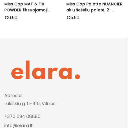
Miss Cop MAT & FIX
Miss Cop Palette NUANCIER
POWDER fiksuojamoji
akių šešėlių paletė, 2-
pudra, 8 g.
Brune, 7,2 g.
€
6.90
€
5.90
Adresas
Lukiškių g. 5-416, Vilnius
+370 694 08880
info@elara.lt