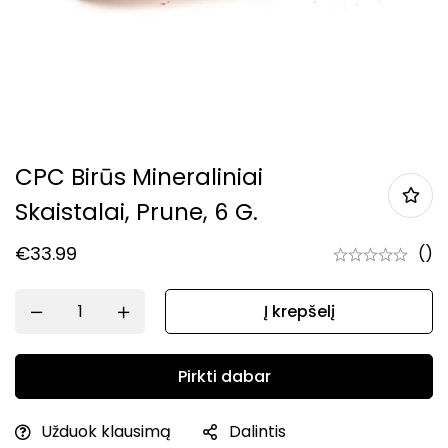
CPC Birūs Mineraliniai
Skaistalai, Prune, 6 G.
€
33.99
()
Į krepšelį
Pirkti dabar
Užduok klausimą
Dalintis