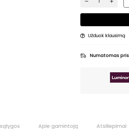
Užduok klausimą
Numatomas pris
 sąlygos
Apie gamintoją
Atsiliepimai