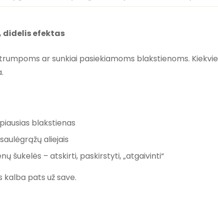
 didelis efektas
as trumpoms ar sunkiai pasiekiamoms blakstienoms. Kiekvi
a.
piausias blakstienas
r saulėgrąžų aliejais
enų šukelės – atskirti, paskirstyti, „atgaivinti“
s kalba pats už save.