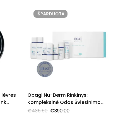
IŠPARDUOTA
IŠ
 lèvres
Obagi Nu-Derm Rinkinys:
OBAGI 
ink
Kompleksinė Odos Šviesinimo
30
Sistema Sausai Odai
€
435.50
€
390.00
€
180.6