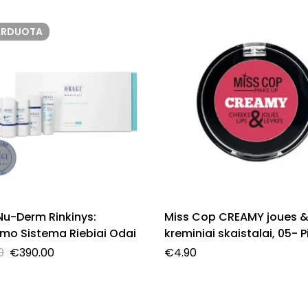
ARDUOTA
Nu-Derm Rinkinys:
Miss Cop CREAMY joues &
imo Sistema Riebiai Odai
kreminiai skaistalai, 05- P
Romance, 3 g.
0
€
390.00
€
4.90