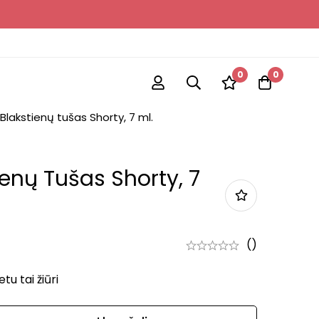
0
0
lakstienų tušas Shorty, 7 ml.
enų Tušas Shorty, 7
()
u tai žiūri