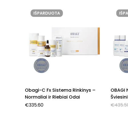
IŠPARDUOTA
IŠP
Obagi-C Fx Sistema Rinkinys –
OBAGI 
Normaliai ir Riebiai Odai
Šviesin
€
335.60
€
435.5