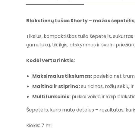
Blakstienų tušas
Shorty – mažas šepetėlis,
Tikslus, kompaktiškas tušo šepetėlis, sukurt
gumuliukų, tik ilgis, atskyrimas ir švelni priežiūr
Kodėl verta rinktis:
Maksimalus tikslumas:
pasiekia net trum
Maitina ir stiprina:
su ricinos, rožių sėklų i
Multifunkcinis:
puikiai veikia ir kaip blaksti
Šepetėlis, kuris mato detales – rezultatas, kuri
Kiekis: 7 ml.