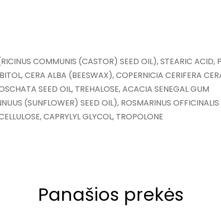
(RICINUS COMMUNIS (CASTOR) SEED OIL), STEARIC ACID,
RBITOL, CERA ALBA (BEESWAX), COPERNICIA CERIFERA CE
 MOSCHATA SEED OIL, TREHALOSE, ACACIA SENEGAL GUM
NNUUS (SUNFLOWER) SEED OIL), ROSMARINUS OFFICINALIS
 CELLULOSE, CAPRYLYL GLYCOL, TROPOLONE
Panašios prekės