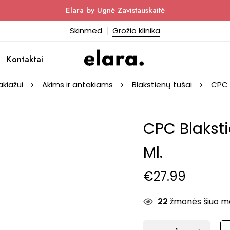
Elara by Ugnė Zavistauskaitė
Skinmed
Grožio klinika
Kontaktai
kiažui
Akims ir antakiams
Blakstienų tušai
CPC B
CPC Blaksti
Ml.
€
27.99
22
žmonės šiuo met