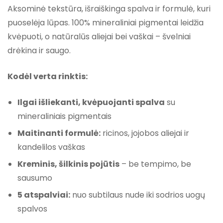
Aksominė tekstūra, išraiškinga spalva ir formulė, kuri
puoselėja lūpas. 100% mineraliniai pigmentai leidžia
kvėpuoti, o natūralūs aliejai bei vaškai – švelniai
drėkina ir saugo.
Kodėl verta rinktis:
Ilgai išliekanti, kvėpuojanti spalva
su
mineraliniais pigmentais
Maitinanti formulė:
ricinos, jojobos aliejai ir
kandelilos vaškas
Kreminis, šilkinis pojūtis
– be tempimo, be
sausumo
5 atspalviai:
nuo subtilaus nude iki sodrios uogų
spalvos