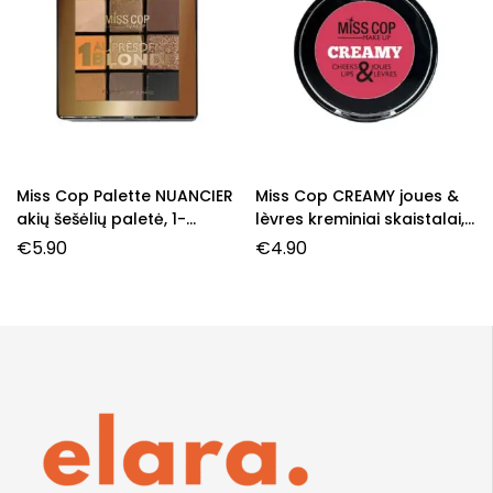
Miss Cop Palette NUANCIER
Miss Cop CREAMY joues &
akių šešėlių paletė, 1-
lèvres kreminiai skaistalai,
Blonde, 7,2 g.
05- Pink Romance, 3 g.
€
5.90
€
4.90