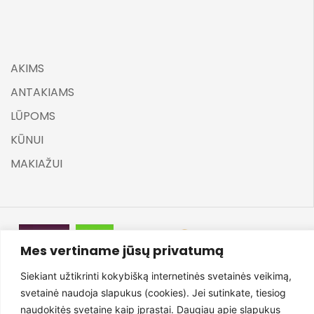
AKIMS
ANTAKIAMS
LŪPOMS
KŪNUI
MAKIAŽUI
Mes vertiname jūsų privatumą
©
ELARA BY UGNĖ ZAVISTAUSKAITĖ 2025
Siekiant užtikrinti kokybišką internetinės svetainės veikimą,
svetainė naudoja slapukus (cookies). Jei sutinkate, tiesiog
naudokitės svetaine kaip įprastai. Daugiau apie slapukus