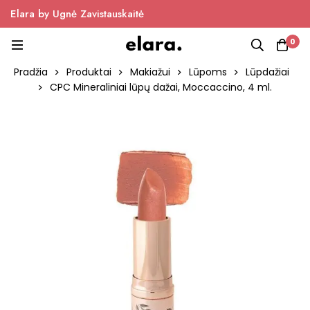
Elara by Ugnė Zavistauskaitė
0
Pradžia
Produktai
Makiažui
Lūpoms
Lūpdažiai
CPC Mineraliniai lūpų dažai, Moccaccino, 4 ml.