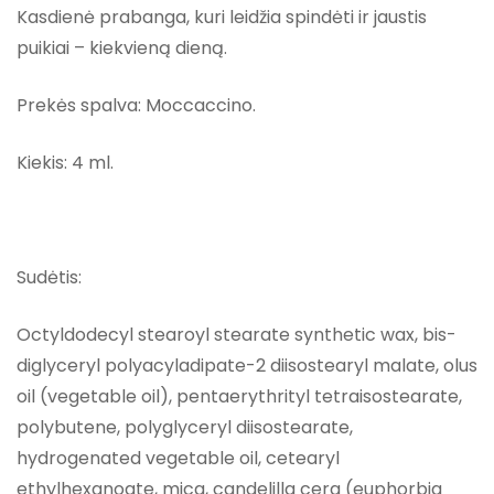
Kasdienė prabanga, kuri leidžia spindėti ir jaustis
puikiai – kiekvieną dieną.
Prekės spalva: Moccaccino.
Kiekis: 4 ml.
Sudėtis:
Octyldodecyl stearoyl stearate synthetic wax, bis-
diglyceryl polyacyladipate-2 diisostearyl malate, olus
oil (vegetable oil), pentaerythrityl tetraisostearate,
polybutene, polyglyceryl diisostearate,
hydrogenated vegetable oil, cetearyl
ethylhexanoate, mica, candelilla cera (euphorbia