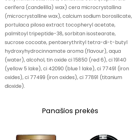
cerifera (candelilla) wax) cera microcrystallina
(microcrystalline wax), calcium sodium borosilicate,
portulaca pilosa extract tocopheryl acetate,
palmitoyl tripeptide-38, sorbitan isostearate,
sucrose cocoate, pentaerythrityl tetra-di-t-butyl
hydroxyhydrocinnamate aroma (flavour), aqua
(water), alcohol, tin oxide ci 15850 (red 6), ci 19140
(yellow 5 lake), ci 42090 (blue 1 lake), ci 77491 (iron
oxides), ci 77499 (iron oxides), ci 77891 (titanium
dioxide).
Panašios prekės