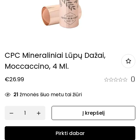
CPC Mineraliniai Lūpų Dažai,
Moccaccino, 4 Ml.
€
26.99
()
21
žmonės šiuo metu tai žiūri
Į krepšelį
Pirkti dabar