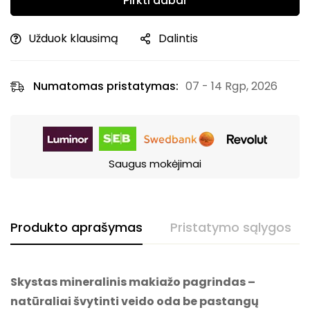
Pirkti dabar
Užduok klausimą
Dalintis
Numatomas pristatymas:
07 - 14 Rgp, 2026
Saugus mokėjimai
Produkto aprašymas
Pristatymo sąlygos
Skystas mineralinis makiažo pagrindas –
natūraliai švytinti veido oda be pastangų