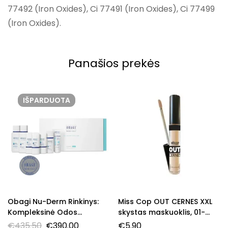
77492 (Iron Oxides), Ci 77491 (Iron Oxides), Ci 77499
(Iron Oxides).
Panašios prekės
IŠPARDUOTA
Obagi Nu-Derm Rinkinys:
Miss Cop OUT CERNES XXL
Kompleksinė Odos
skystas maskuoklis, 01-
Šviesinimo Sistema Sausai
Light, 4,5 ml.
€
435.50
€
390.00
€
5.90