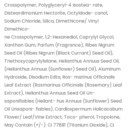
Crosspolymer, Polyglyceryl-4 Isostea- rate,
Disteardimonium Hectorite, Octyldode- canol,
Sodium Chloride, Silica, Dimethicone/ Vinyl
Dimethico-
ne Crosspolymer, 1,2-Hexanediol, Caprylyl Glycol,
Xanthan Gum, Parfum (Fragrance), Ribes Nigrum
Seed Oil (Ribes Nigrum (Black Currant) Seed Oil),
Triethoxycaprylylsilane, Helianthus Annuus Seed Oil,
(Helianthus Annuus (Sunflower) Seed Oil), Aluminum
Hydroxide, Disodium Edta, Ros- marinus Officinalis
Leaf Extract (Rosmarinus Officinalis (Rosemary) Leaf
Extract), Helianthus Annuus Seed Oil Un-
saponifiables (Heliant- hus Annuus (Sunflower) Seed
Oil Unsaponi- fiables), Cardiospermum Halicacabum
Flower/ Leaf/Vine Extract, Toco- pherol, Tropolone,
May Contain (+/-): Ci 77891 (Titanium Dioxide), Ci