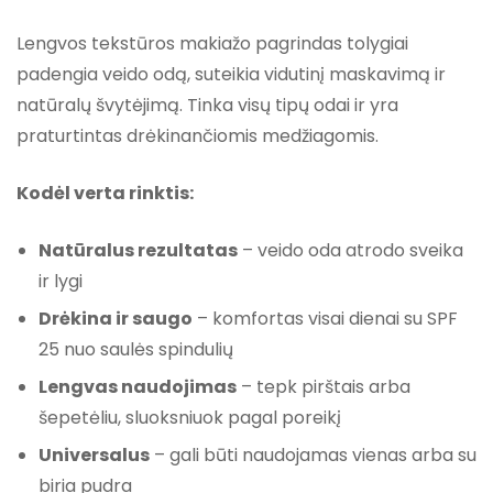
Lengvos tekstūros makiažo pagrindas tolygiai
padengia veido odą, suteikia vidutinį maskavimą ir
natūralų švytėjimą. Tinka visų tipų odai ir yra
praturtintas drėkinančiomis medžiagomis.
Kodėl verta rinktis:
Natūralus rezultatas
– veido oda atrodo sveika
ir lygi
Drėkina ir saugo
– komfortas visai dienai su SPF
25 nuo saulės spindulių
Lengvas naudojimas
– tepk pirštais arba
šepetėliu, sluoksniuok pagal poreikį
Universalus
– gali būti naudojamas vienas arba su
biria pudra