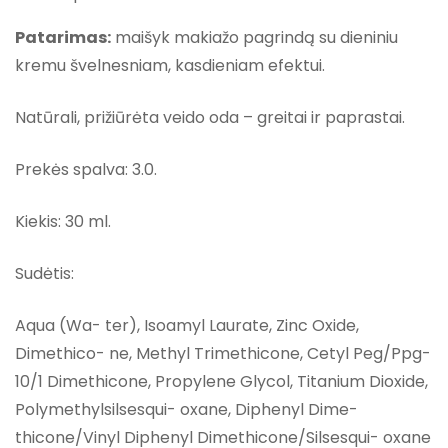
Patarimas:
maišyk makiažo pagrindą su dieniniu
kremu švelnesniam, kasdieniam efektui.
Natūrali, prižiūrėta veido oda – greitai ir paprastai.
Prekės spalva: 3.0.
Kiekis: 30 ml.
Sudėtis:
Aqua (Wa- ter), Isoamyl Laurate, Zinc Oxide,
Dimethico- ne, Methyl Trimethicone, Cetyl Peg/Ppg-
10/1 Dimethicone, Propylene Glycol, Titanium Dioxide,
Polymethylsilsesqui- oxane, Diphenyl Dime-
thicone/Vinyl Diphenyl Dimethicone/Silsesqui- oxane