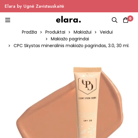
Elara by Ugnė Zavistauskaitė
0
Pradžia
Produktai
Makiažui
Veidui
Makiažo pagrindai
CPC Skystas mineralinis makiažo pagrindas, 3.0, 30 ml.