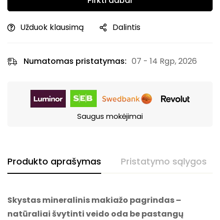
Pirkti dabar
Užduok klausimą
Dalintis
Numatomas pristatymas:
07 - 14 Rgp, 2026
Saugus mokėjimai
Produkto aprašymas
Pristatymo sąlygos
Skystas mineralinis makiažo pagrindas –
natūraliai švytinti veido oda be pastangų