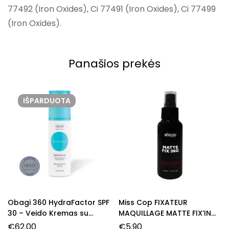
77492 (Iron Oxides), Ci 77491 (Iron Oxides), Ci 77499
(Iron Oxides).
Panašios prekės
IŠPARDUOTA
Obagi 360 HydraFactor SPF
Miss Cop FIXATEUR
30 – Veido Kremas su
MAQUILLAGE MATTE FIX’ING
Apsauga nuo Saulės
purškiamas makiažo
€
62.00
€
5.90