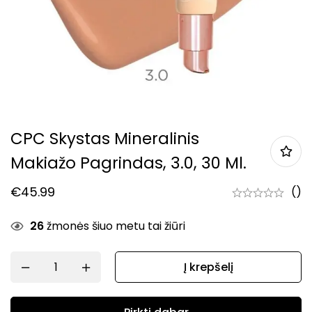
CPC Skystas Mineralinis
Makiažo Pagrindas, 3.0, 30 Ml.
€
45.99
()
26
žmonės šiuo metu tai žiūri
Į krepšelį