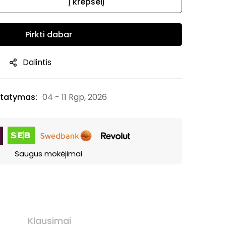
Į krepšelį
Pirkti dabar
Dalintis
tatymas:
04 - 11 Rgp, 2026
Saugus mokėjimai
Klausimai