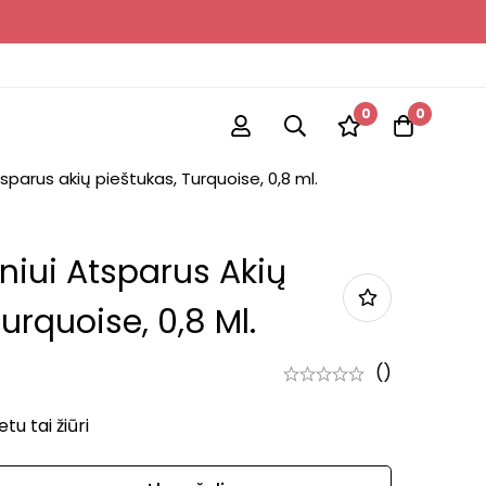
0
0
parus akių pieštukas, Turquoise, 0,8 ml.
iui Atsparus Akių
urquoise, 0,8 Ml.
()
u tai žiūri