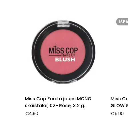
IŠP
Miss Cop Fard à joues MONO
Miss C
skaistalai, 02- Rose, 3,2 g.
GLOW GL
€
4.90
€
5.90