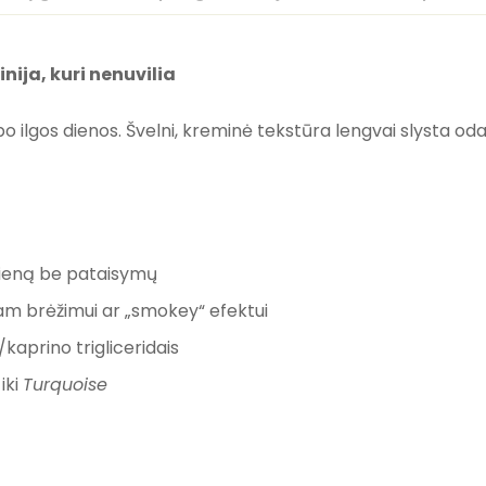
nija, kuri nenuvilia
 ar po ilgos dienos. Švelni, kreminė tekstūra lengvai slysta o
dieną be pataisymų
m brėžimui ar „smokey“ efektui
/kaprino trigliceridais
iki
Turquoise