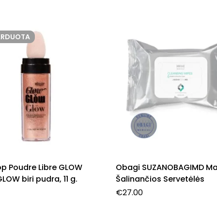
ARDUOTA
op Poudre Libre GLOW
Obagi SUZANOBAGIMD Ma
OW biri pudra, 11 g.
Šalinančios Servetėlės
€
27.00