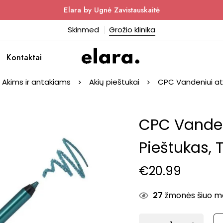
Elara by Ugnė Zavistauskaitė
Skinmed
Grožio klinika
Kontaktai
Akims ir antakiams
Akių pieštukai
CPC Vandeniui ats
CPC Vanden
Pieštukas, T
€
20.99
27
žmonės šiuo met