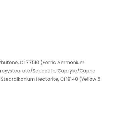
olybutene, CI 77510 (Ferric Ammonium
ydroxystearate/Sebacate, Caprylic/Capric
 Stearalkonium Hectorite, CI 19140 (Yellow 5