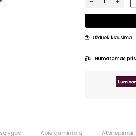
Užduok klausimą
Numatomas pris
 sąlygos
Apie gamintoją
Atsiliepimai