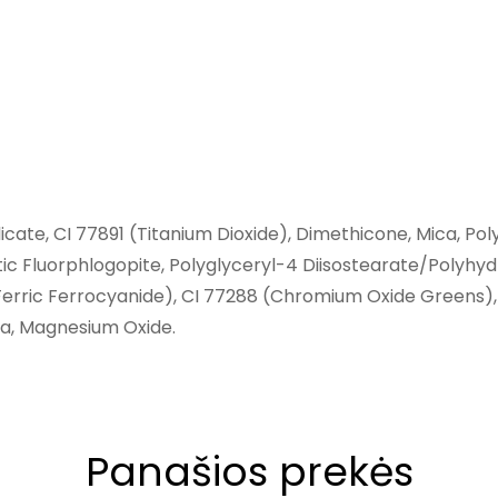
licate, CI 77891 (Titanium Dioxide), Dimethicone, Mica, P
etic Fluorphlogopite, Polyglyceryl-4 Diisostearate/Polyh
 (Ferric Ferrocyanide), CI 77288 (Chromium Oxide Greens),
na, Magnesium Oxide.
Panašios prekės