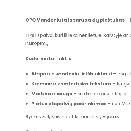
CPC Vandeniui atsparus akių pieštukas – li
Tiksli spalva, kuri išlieka net lietuje, karštyje
išsitepimų.
Kodėl verta rinktis:
Atsparus vandeniui ir išblukimui
– visą 
Kreminė ir komfortiška tekstūra
– lengva
Maitina ir saugo
– su dimetikonu ir kaprilo
Platus atspalvių pasirinkimas
– nuo
Noir
Ryškus žvilgsnis – bet kokiomis sąlygomis.