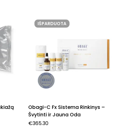
IŠPARDUOTA
IŠ
kiažą
Obagi-C Fx Sistema Rinkinys –
OBAGI 
Švytinti ir Jauna Oda
30
€
365.30
€
180.6