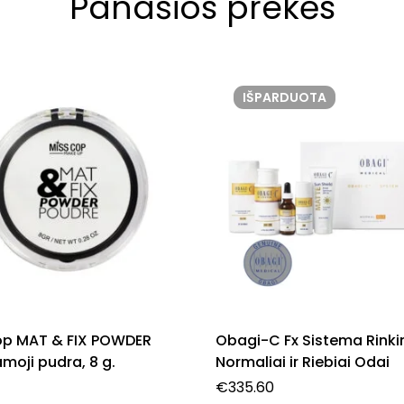
Panašios prekės
IŠPARDUOTA
op MAT & FIX POWDER
Obagi-C Fx Sistema Rinki
amoji pudra, 8 g.
Normaliai ir Riebiai Odai
€
335.60