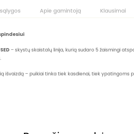
 sąlygos
Apie gamintoją
Klausimai
spindesiui
SSED
– skystų skaistalų linija, kurią sudaro 5 žaismingi ats
.
lią išvaizdą – puikiai tinka tiek kasdienai, tiek ypatingoms