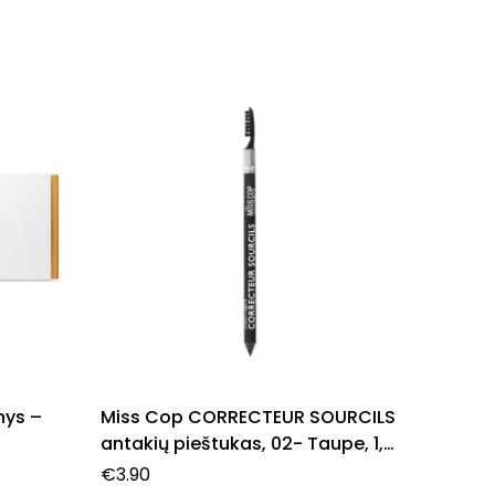
IŠ
nys –
Miss Cop CORRECTEUR SOURCILS
Obagi 
antakių pieštukas, 02- Taupe, 1,0
Veido 
g.
Saulės
€
3.90
€
62.00