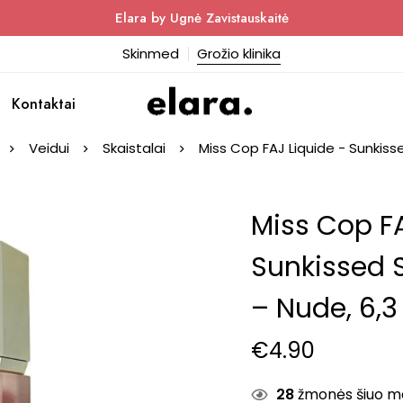
Elara by Ugnė Zavistauskaitė
Skinmed
Grožio klinika
Kontaktai
Veidui
Skaistalai
Miss Cop FAJ Liquide - Sunkissed
Miss Cop FA
Sunkissed S
– Nude, 6,3 
€
4.90
28
žmonės šiuo met