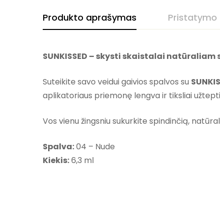
Produkto aprašymas
Pristatymo
SUNKISSED – skysti skaistalai natūraliam 
Suteikite savo veidui gaivios spalvos su
SUNKI
aplikatoriaus priemonę lengva ir tiksliai užtepti
Vos vienu žingsniu sukurkite spindinčią, natūra
Spalva:
04 – Nude
Kiekis:
6,3 ml