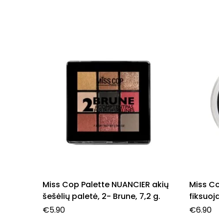
Miss Cop Palette NUANCIER akių
Miss C
šešėlių paletė, 2- Brune, 7,2 g.
fiksuoj
€
5.90
€
6.90