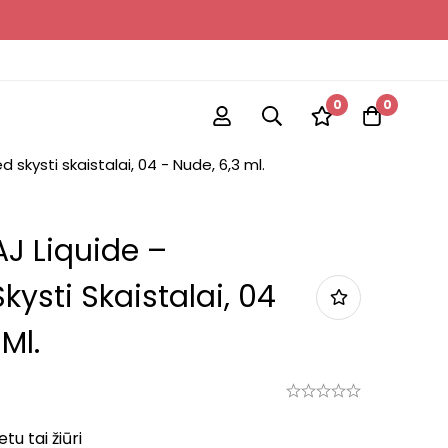
0
0
 skysti skaistalai, 04 - Nude, 6,3 ml.
J Liquide –
kysti Skaistalai, 04
Ml.
u tai žiūri