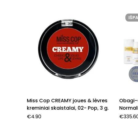
IŠP
Miss Cop CREAMY joues & lèvres
Obagi-C
kreminiai skaistalai, 02- Pop, 3 g.
Normali
€
4.90
€
335.6