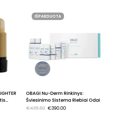
IŠPARDUOTA
LIGHTER
OBAGI Nu-Derm Rinkinys:
Miss C
tis
Šviesinimo Sistema Riebiai Odai
kremini
Romanc
€
435.50
€
390.00
€
4.90