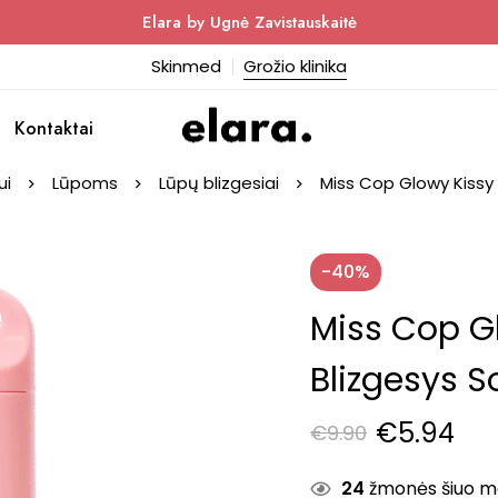
Elara by Ugnė Zavistauskaitė
Skinmed
Grožio klinika
Kontaktai
ui
Lūpoms
Lūpų blizgesiai
Miss Cop Glowy Kissy 
-40%
Miss Cop G
Blizgesys So
€
5.94
€
9.90
24
žmonės šiuo met