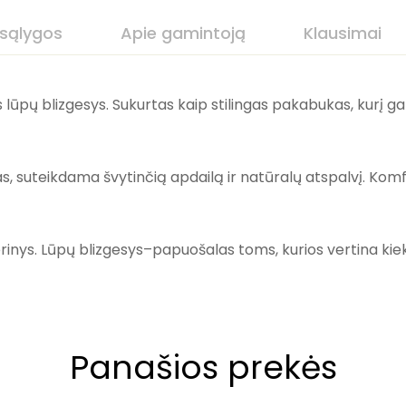
 sąlygos
Apie gamintoją
Klausimai
 lūpų blizgesys. Sukurtas kaip stilingas pakabukas, kurį gal
s, suteikdama švytinčią apdailą ir natūralų atspalvį. Komfo
erinys. Lūpų blizgesys–papuošalas toms, kurios vertina kie
Panašios prekės