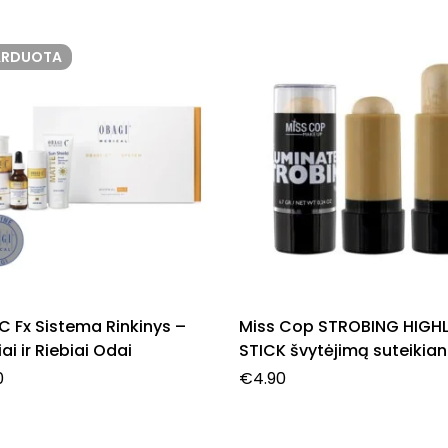
ARDUOTA
 Fx Sistema Rinkinys –
Miss Cop STROBING HIGH
ai ir Riebiai Odai
STICK švytėjimą suteikian
pieštukas, 7,6 g.
0
€
4.90