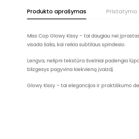
Produkto aprašymas
Pristatymo
Miss Cop Glowy Kissy – tai daugiau nei įprastas
visada šalia, kai reikia subtilaus spindesio.
Lengva, nelipni tekstūra švelniai padengia lūpa
blizgesys pagyvina kiekvieną įvaizdį.
Glowy Kissy – tai elegancijos ir praktiškumo d