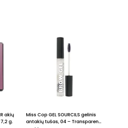
R akių
Miss Cop GEL SOURCILS gelinis
Fard à
7,2 g.
antakių tušas, 04 – Transparent,
05- Bei