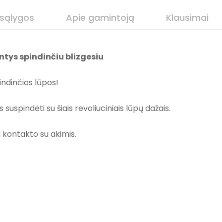
 sąlygos
Apie gamintoją
Klausimai
ntys spindinčiu blizgesiu
indinčios lūpos!
s suspindėti su šiais revoliuciniais lūpų dažais.
 kontakto su akimis.