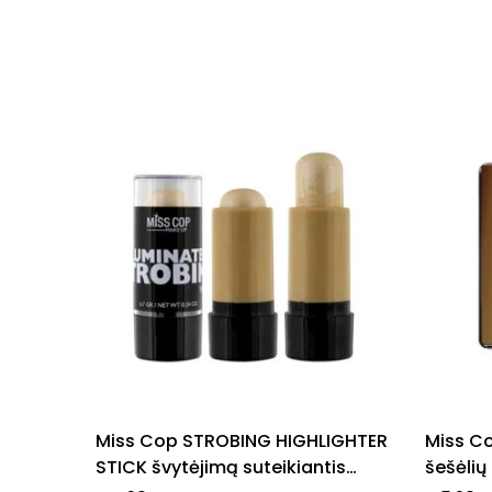
Miss Cop STROBING HIGHLIGHTER
Miss Co
STICK švytėjimą suteikiantis
šešėlių 