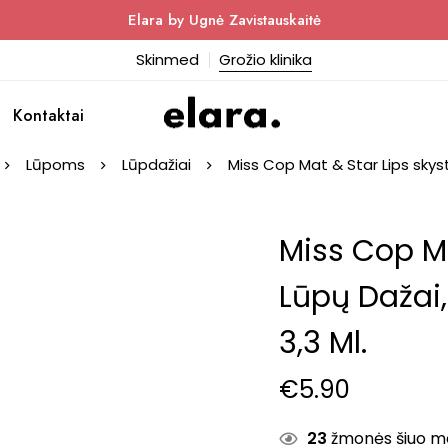
Elara by Ugnė Zavistauskaitė
Skinmed
Grožio klinika
Kontaktai
Lūpoms
Lūpdažiai
Miss Cop Mat & Star Lips skyst
Miss Cop Ma
Lūpų Dažai,
3,3 Ml.
€
5.90
23
žmonės šiuo met