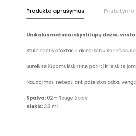
Produkto aprašymas
Pristatymo
Unikalūs matiniai skysti lūpų dažai, virsta
Stulbinantis efektas – akimirksniu kerinčios, sp
Suteikite lūpoms išskirtinę patirtį ir leiskite jom
Naudojimas: netepti ant pažeistos odos, vengti
Spalva:
02 – Rouge épicé
Kiekis:
3,3 ml