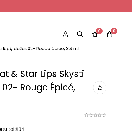
0
0
i lūpų dažai, 02- Rouge épicé, 3,3 ml.
t & Star Lips Skysti
 02- Rouge Épicé,
u tai žiūri