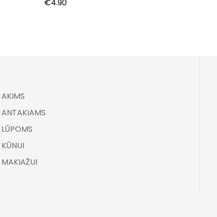
7,5 ml.
€
4.90
€
4.90
AKIMS
ANTAKIAMS
LŪPOMS
KŪNUI
MAKIAŽUI