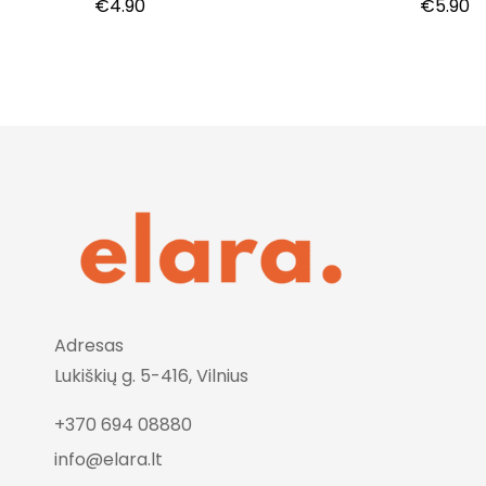
pieštukas, 7,6 g.
€
4.90
€
5.90
Adresas
Lukiškių g. 5-416, Vilnius
+370 694 08880
info@elara.lt