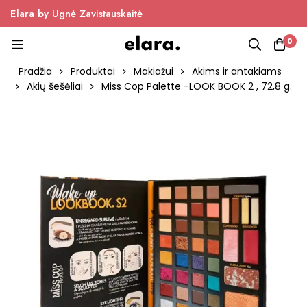
Elara by Ugnė Zavistauskaitė
0
Pradžia
Produktai
Makiažui
Akims ir antakiams
Akių šešėliai
Miss Cop Palette -LOOK BOOK 2 , 72,8 g.