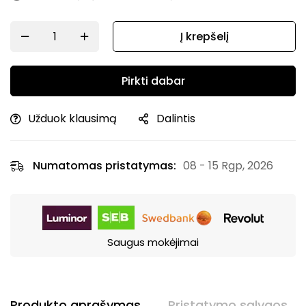
Į krepšelį
Pirkti dabar
Užduok klausimą
Dalintis
Numatomas pristatymas:
08 - 15 Rgp, 2026
Saugus mokėjimai
Produkto aprašymas
Pristatymo sąlygos