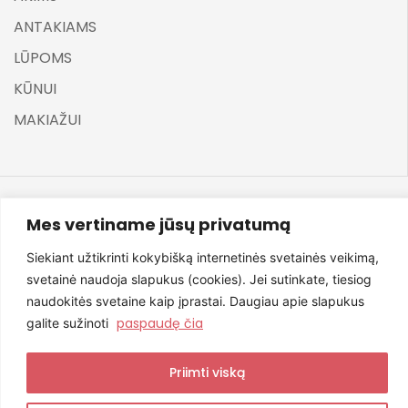
ANTAKIAMS
LŪPOMS
KŪNUI
MAKIAŽUI
Mes vertiname jūsų privatumą
©
ELARA BY UGNĖ ZAVISTAUSKAITĖ 2025
Siekiant užtikrinti kokybišką internetinės svetainės veikimą,
svetainė naudoja slapukus (cookies). Jei sutinkate, tiesiog
naudokitės svetaine kaip įprastai. Daugiau apie slapukus
paspaudę čia
Svetainę sukūrė NexDev
galite sužinoti
Priimti viską