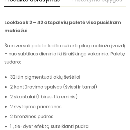
Lookbook 2 – 42 atspalvių paletė visapusiškam
makiažui
Ši universali paletė leidžia sukurti pilną makiažo įvaizdį
– nuo subtilaus dieninio iki išraiškingo vakarinio. Paletę
sudaro:
32 itin pigmentuoti akių šešėliai
2 kontūravimo spalvos (šviesi ir tamsi)
2 skaistalai (1 birus, 1 kreminis)
2 švytėjimo priemonės
2 bronzinės pudros
1 „tie-dye“ efektą suteikianti pudra