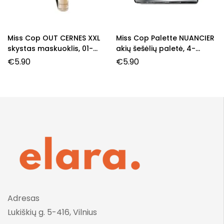
Miss Cop OUT CERNES XXL
Miss Cop Palette NUANCIER
skystas maskuoklis, 01-
akių šešėlių paletė, 4-
Light, 4,5 ml.
Nuances de Gris, 7,2 g.
€
5.90
€
5.90
Adresas
Lukiškių g. 5-416, Vilnius