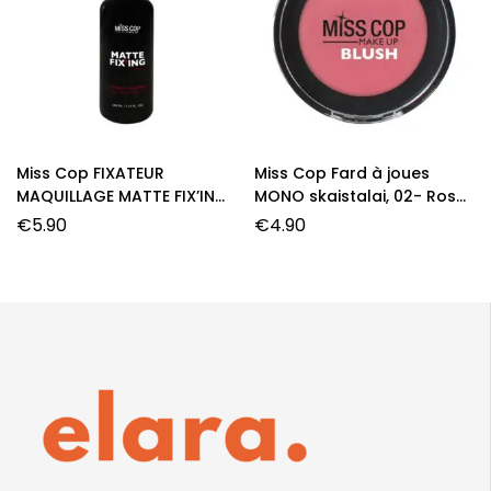
Miss Cop FIXATEUR
Miss Cop Fard à joues
MAQUILLAGE MATTE FIX’ING
MONO skaistalai, 02- Rose,
purškiamas makiažo
3,2 g.
€
5.90
€
4.90
fiksatorius, 100 ml.