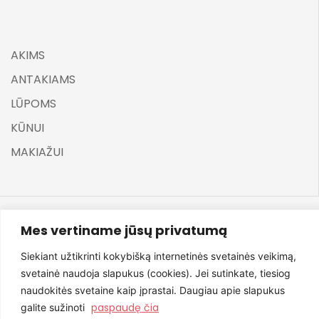
AKIMS
ANTAKIAMS
LŪPOMS
KŪNUI
MAKIAŽUI
Mes vertiname jūsų privatumą
©
ELARA BY UGNĖ ZAVISTAUSKAITĖ 2025
Siekiant užtikrinti kokybišką internetinės svetainės veikimą,
svetainė naudoja slapukus (cookies). Jei sutinkate, tiesiog
naudokitės svetaine kaip įprastai. Daugiau apie slapukus
paspaudę čia
galite sužinoti
Svetainę sukūrė NexDev