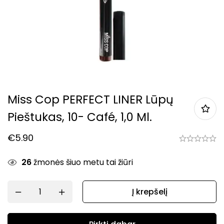
Miss Cop PERFECT LINER Lūpų
Pieštukas, 10- Café, 1,0 Ml.
€
5.90
26
žmonės šiuo metu tai žiūri
Į krepšelį