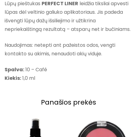
Lūpų pieštukas
PERFECT LINER
leidžia tiksliai apvesti
lūpas dėl veltinio galiuko aplikatoriaus. Jis padeda
išvengti lūpų dažų išsiliejimo ir užtikrina
nepriekaištingą rezultatą – atsparų net ir bučiniams.
Naudojimas: netepti ant pažeistos odos, vengti
kontakto su akimis, nenaudoti akių viduje.
Spalva:
10 – Café
Kiekis:
1,0 ml
Panašios prekės