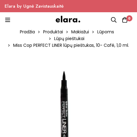
Elara by Ugnė Zavistauskaitė
0
Pradžia
Produktai
Makiažui
Lūpoms
Lūpų pieštukai
Miss Cop PERFECT LINER lūpų pieštukas, 10- Café, 1,0 ml.