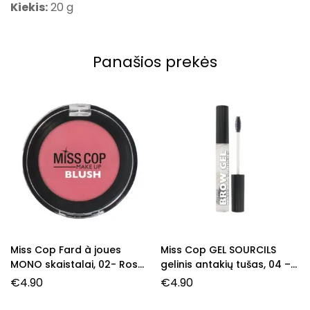
Kiekis:
20 g
Panašios prekės
Miss Cop Fard à joues
Miss Cop GEL SOURCILS
MONO skaistalai, 02- Rose,
gelinis antakių tušas, 04 –
3,2 g.
Transparent, 7,5 ml.
€
4.90
€
4.90