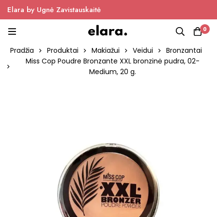
Elara by Ugnė Zavistauskaitė
0
Pradžia
Produktai
Makiažui
Veidui
Bronzantai
Miss Cop Poudre Bronzante XXL bronzinė pudra, 02-
Medium, 20 g.