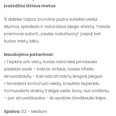
įvaizdžiui ištisus metus
Ši didelės talpos bronzinė pudra suteikia veidui
šilumos, spindesio ir natūralaus įdegio efektą. Tobula
priemonė sukurti „saulės nubučiuotą“ įvaizdį bet
kuriuo metų laiku.
Naudojimo patarimai:
• Tepkite ant vietų, kurias natūraliai pirmiausia
pasiekia saulė – kaktos viršaus, nosies tiltelio,
skruostikaulių – kad oda atrodytų lengvai įdegusi.
• Norėdami kontūruoti veidą, braukite šepetėliu
formuodami skaičių 3 išilgai veido šonų: nuo smilkinių
– per skruostikaulius – iki apatinio žandikaulio linijos.
Spalva:
02 – Medium