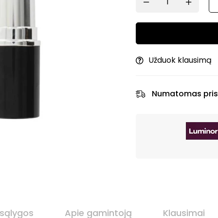
Užduok klausimą
Numatomas pris
 sąlygos
Apie gamintoją
Klausimai