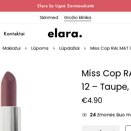
Elara by Ugnė Zavistauskaitė
Skinmed
Grožio klinika
Kontaktai
Makiažui
Lūpoms
Lūpdažiai
Miss Cop RAL MAT lū
Miss Cop R
12 – Taupe, 
€
4.90
24
žmonės šiuo met