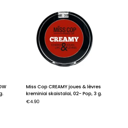
IŠ
LOW
Miss Cop CREAMY joues & lèvres
Obagi 
g.
kreminiai skaistalai, 02- Pop, 3 g.
Veido 
Saulės
€
4.90
€
62.00