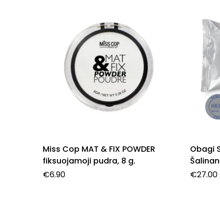
Miss Cop MAT & FIX POWDER
Obagi 
fiksuojamoji pudra, 8 g.
Šalinan
€
6.90
€
27.00