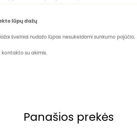
fekto lūpų dažų
 dažai švelniai nudažo lūpas nesukeldami sunkumo pojūčio.
 kontakto su akimis.
Panašios prekės