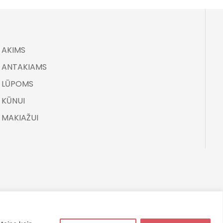
AKIMS
ANTAKIAMS
LŪPOMS
KŪNUI
MAKIAŽUI
Svetainę sukūrė NexDev