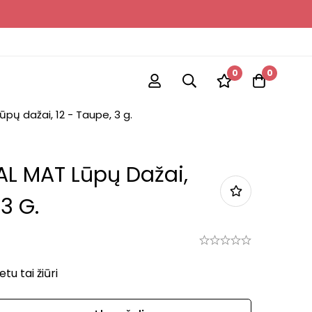
0
0
pų dažai, 12 - Taupe, 3 g.
AL MAT Lūpų Dažai,
3 G.
u tai žiūri