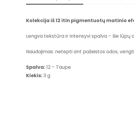
Kolekcija iš 12 itin pigmentuotų matinio e
Lengva tekstūra ir intensyvi spalva – šie lūpų
Naudojimas: netepti ant pažeistos odos, vengti
Spalva:
12 – Taupe
Kiekis:
3 g