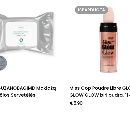
IŠPARDUOTA
SUZANOBAGIMD Makiažą
Miss Cop Poudre Libre G
čios Servetėlės
GLOW GLOW biri pudra, 11 
€
5.90