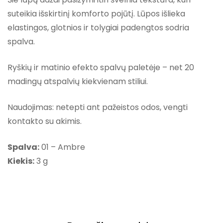
suteikia išskirtinį komforto pojūtį. Lūpos išlieka
elastingos, glotnios ir tolygiai padengtos sodria
spalva.
Ryškių ir matinio efekto spalvų paletėje – net 20
madingų atspalvių kiekvienam stiliui.
Naudojimas: netepti ant pažeistos odos, vengti
kontakto su akimis.
Spalva:
01 – Ambre
Kiekis:
3 g