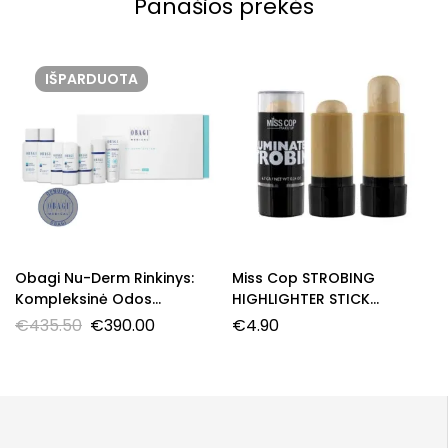
Panašios prekės
IŠPARDUOTA
Obagi Nu-Derm Rinkinys:
Miss Cop STROBING
Kompleksinė Odos
HIGHLIGHTER STICK
Šviesinimo Sistema Sausai
švytėjimą suteikiantis
€
435.50
€
390.00
€
4.90
Odai
pieštukas, 7,6 g.