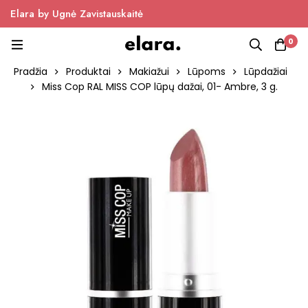
Elara by Ugnė Zavistauskaitė
0
Pradžia
Produktai
Makiažui
Lūpoms
Lūpdažiai
Miss Cop RAL MISS COP lūpų dažai, 01- Ambre, 3 g.