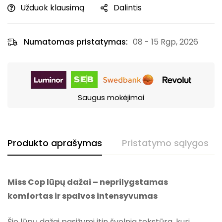
Užduok klausimą
Dalintis
Numatomas pristatymas:
08 - 15 Rgp, 2026
Saugus mokėjimai
Produkto aprašymas
Pristatymo sąlygos
Miss Cop lūpų dažai – neprilygstamas
komfortas ir spalvos intensyvumas
Šie lūpų dažai pasižymi itin švelnia tekstūra, kuri