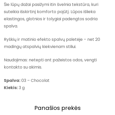
Šie lūpų dažai pasižymi itin švelnia tekstūra, kuri
suteikia išskirtinį komforto pojūtį. Lūpos išlieka
elastingos, glotnios ir tolygiai padengtos sodria
spalva.
Ryškių ir matinio efekto spalvų paletėje – net 20
madingų atspalvių kiekvienam stiliui.
Naudojimas: netepti ant pažeistos odos, vengti
kontakto su akimis.
Spalva:
03 – Chocolat
Kiekis:
3 g
Panašios prekės