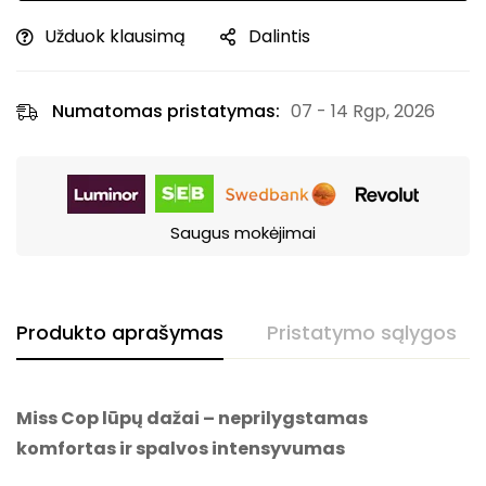
Užduok klausimą
Dalintis
Numatomas pristatymas:
07 - 14 Rgp, 2026
Saugus mokėjimai
Produkto aprašymas
Pristatymo sąlygos
Miss Cop lūpų dažai – neprilygstamas
komfortas ir spalvos intensyvumas