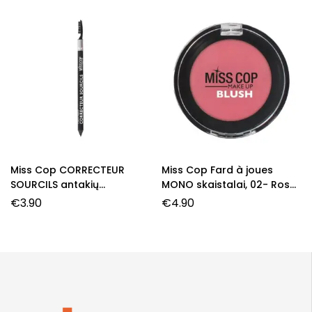
Miss Cop CORRECTEUR
Miss Cop Fard à joues
SOURCILS antakių
MONO skaistalai, 02- Rose,
pieštukas, 02- Taupe, 1,0 g.
3,2 g.
€
3.90
€
4.90