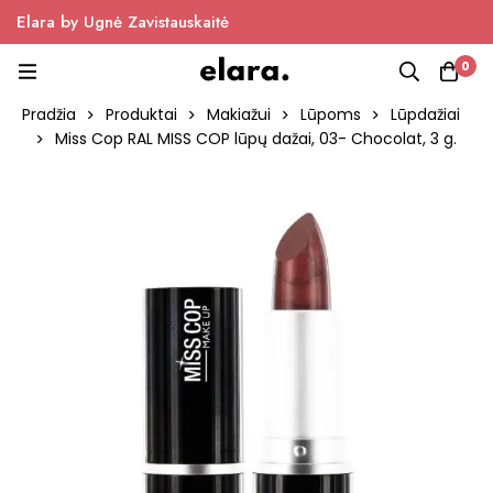
Elara by Ugnė Zavistauskaitė
0
Pradžia
Produktai
Makiažui
Lūpoms
Lūpdažiai
Miss Cop RAL MISS COP lūpų dažai, 03- Chocolat, 3 g.