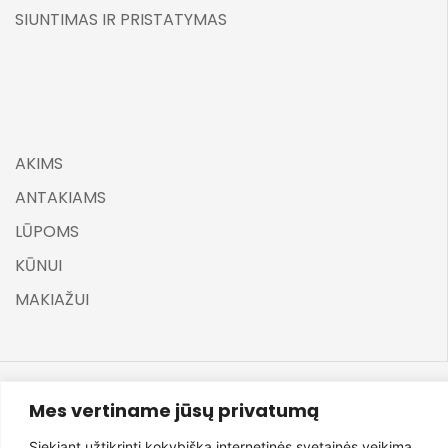
SIUNTIMAS IR PRISTATYMAS
AKIMS
ANTAKIAMS
LŪPOMS
KŪNUI
MAKIAŽUI
Mes vertiname jūsų privatumą
©
ELARA BY UGNĖ ZAVISTAUSKAITĖ 2025
Siekiant užtikrinti kokybišką internetinės svetainės veikimą,