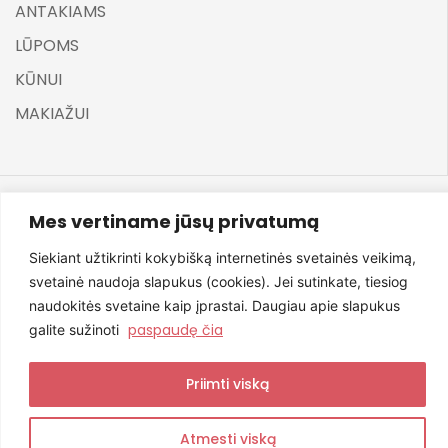
ANTAKIAMS
LŪPOMS
KŪNUI
MAKIAŽUI
Mes vertiname jūsų privatumą
©
ELARA BY UGNĖ ZAVISTAUSKAITĖ 2025
Siekiant užtikrinti kokybišką internetinės svetainės veikimą,
svetainė naudoja slapukus (cookies). Jei sutinkate, tiesiog
naudokitės svetaine kaip įprastai. Daugiau apie slapukus
paspaudę čia
galite sužinoti
Svetainę sukūrė NexDev
Priimti viską
Atmesti viską
0
0