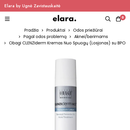
Elara by Ugnė Zavistauskaitė
0
Pradžia
Produktai
Odos priežiūrai
Pagal odos problemą
Aknei/bėrimams
Obagi CLENZIderm Kremas Nuo Spuogų (Losjonas) su BPO