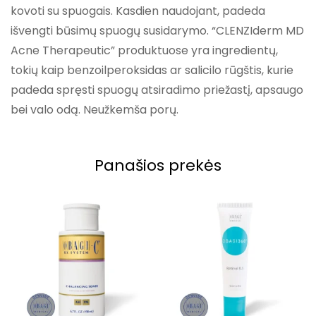
kovoti su spuogais. Kasdien naudojant, padeda
išvengti būsimų spuogų susidarymo. “CLENZIderm MD
Acne Therapeutic” produktuose yra ingredientų,
tokių kaip benzoilperoksidas ar salicilo rūgštis, kurie
padeda spręsti spuogų atsiradimo priežastį, apsaugo
bei valo odą. Neužkemša porų.
Panašios prekės