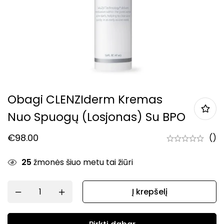
Obagi CLENZIderm Kremas
Nuo Spuogų (Losjonas) Su BPO
€
98.00
()
25
žmonės šiuo metu tai žiūri
Į krepšelį