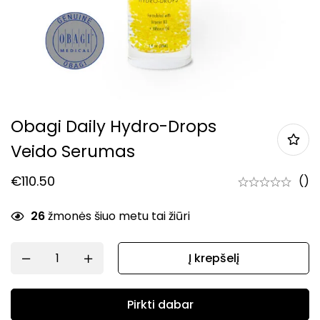
Obagi Daily Hydro-Drops
Veido Serumas
€
110.50
()
26
žmonės šiuo metu tai žiūri
Į krepšelį
Pirkti dabar