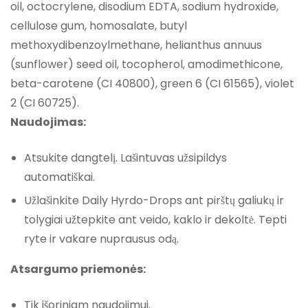
oil, octocrylene, disodium EDTA, sodium hydroxide,
cellulose gum, homosalate, butyl
methoxydibenzoylmethane, helianthus annuus
(sunflower) seed oil, tocopherol, amodimethicone,
beta-carotene (CI 40800), green 6 (CI 61565), violet
2 (CI 60725).
Naudojimas:
Atsukite dangtelį. Lašintuvas užsipildys
automatiškai.
Užlašinkite Daily Hyrdo-Drops ant pirštų galiukų ir
tolygiai užtepkite ant veido, kaklo ir dekoltė. Tepti
ryte ir vakare nuprausus odą.
Atsargumo priemonės:
Tik išoriniam naudojimui.