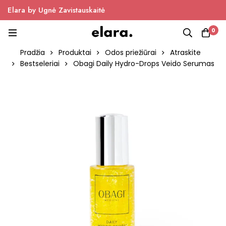
Elara by Ugnė Zavistauskaitė
0
Pradžia
Produktai
Odos priežiūrai
Atraskite
Bestseleriai
Obagi Daily Hydro-Drops Veido Serumas