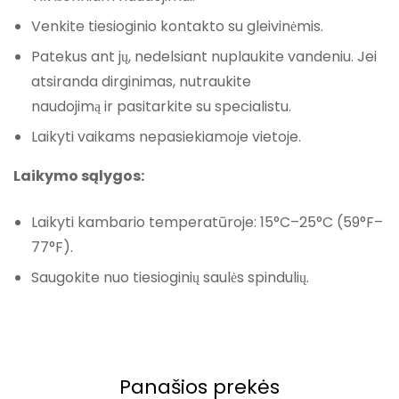
Venkite tiesioginio kontakto su gleivinėmis.
Patekus ant jų, nedelsiant nuplaukite vandeniu. Jei
atsiranda dirginimas, nutraukite
naudojimą ir pasitarkite su specialistu.
Laikyti vaikams nepasiekiamoje vietoje.
Laikymo sąlygos:
Laikyti kambario temperatūroje: 15°C–25°C (59°F–
77°F).
Saugokite nuo tiesioginių saulės spindulių.
Panašios prekės