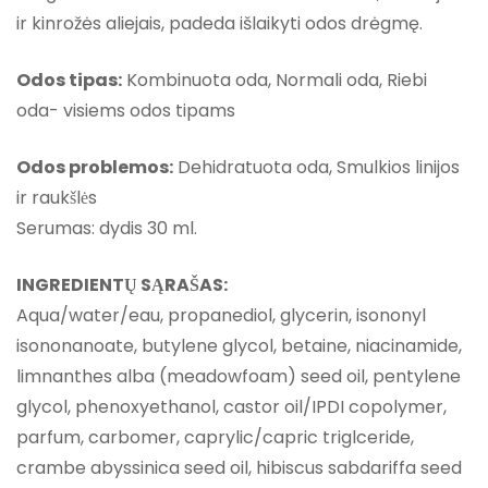
ir kinrožės aliejais, padeda išlaikyti odos drėgmę.
Odos tipas:
Kombinuota oda, Normali oda, Riebi
oda- visiems odos tipams
Odos problemos:
Dehidratuota oda, Smulkios linijos
ir raukšlės
Serumas: dydis 30 ml.
INGREDIENTŲ SĄRAŠAS:
Aqua/water/eau, propanediol, glycerin, isononyl
isononanoate, butylene glycol, betaine, niacinamide,
limnanthes alba (meadowfoam) seed oil, pentylene
glycol, phenoxyethanol, castor oil/IPDI copolymer,
parfum, carbomer, caprylic/capric triglceride,
crambe abyssinica seed oil, hibiscus sabdariffa seed