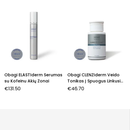
Obagi ELASTIderm Serumas
Obagi CLENZIderm Veido
su Kofeinu Akių Zonai
Tonikas Į Spuogus Linkusiai
Odai
€
131.50
€
46.70