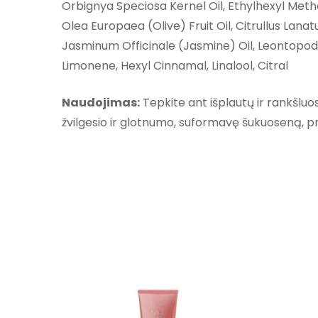
Orbignya Speciosa Kernel Oil, Ethylhexyl M
Olea Europaea (Olive) Fruit Oil, Citrullus Lan
Jasminum Officinale (Jasmine) Oil, Leontopodiu
Limonene, Hexyl Cinnamal, Linalool, Citral
Naudojimas:
Tepkite ant išplautų ir rankšluo
žvilgesio ir glotnumo, suformavę šukuoseną, p