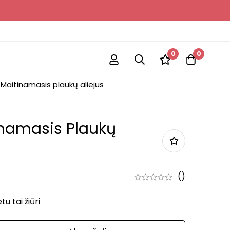
0
0
 Maitinamasis plaukų aliejus
inamasis Plaukų
()
 tai žiūri