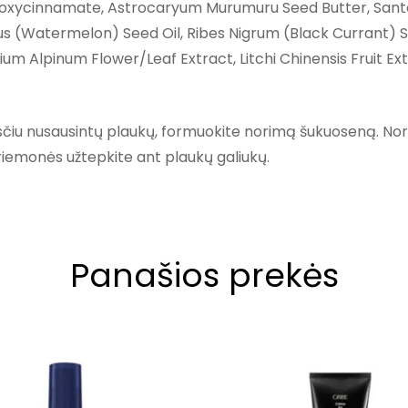
ethoxycinnamate, Astrocaryum Murumuru Seed Butter, Sa
atus (Watermelon) Seed Oil, Ribes Nigrum (Black Currant) S
m Alpinum Flower/Leaf Extract, Litchi Chinensis Fruit Ext
sčiu nusausintų plaukų, formuokite norimą šukuoseną. Norė
riemonės užtepkite ant plaukų galiukų.
Panašios prekės