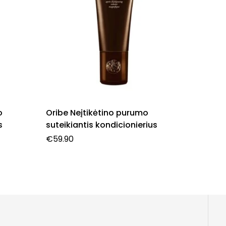
o
Oribe Neįtikėtino purumo
Oribe 
s
suteikiantis kondicionierius
ŠEPETY
€
59.90
€
149.9