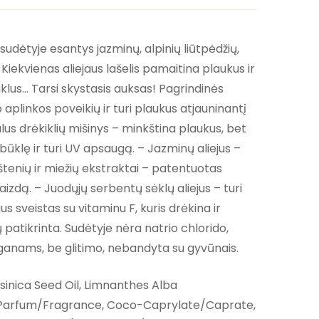
sudėtyje esantys jazminų, alpinių liūtpėdžių,
. Kiekvienas aliejaus lašelis pamaitina plaukus ir
klus… Tarsi skystasis auksas! Pagrindinės
aplinkos poveikių ir turi plaukus atjauninantį
lus drėkiklių mišinys – minkština plaukus, bet
būklę ir turi UV apsaugą. – Jazminų aliejus –
štenių ir miežių ekstraktai – patentuotas
izdą. – Juodųjų serbentų sėklų aliejus – turi
 sveistas su vitaminu F, kuris drėkina ir
 patikrinta. Sudėtyje nėra natrio chlorido,
ganams, be glitimo, nebandyta su gyvūnais.
inica Seed Oil, Limnanthes Alba
l, Parfum/Fragrance, Coco-Caprylate/Caprate,