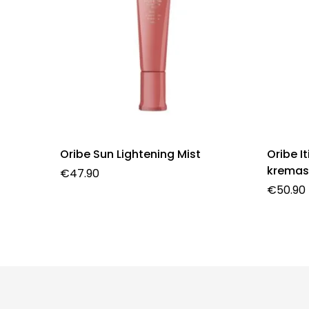
Oribe Sun Lightening Mist
Oribe I
kremas
€
47.90
€
50.90