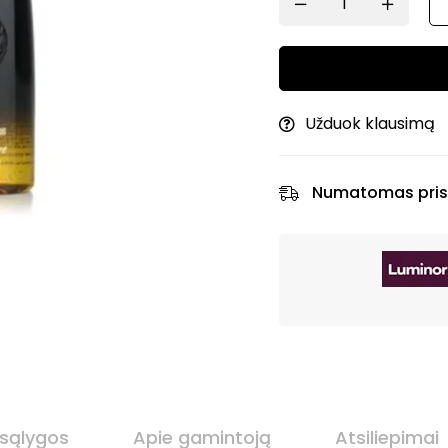
Užduok klausimą
Numatomas pris
 sąlygos
Apie gamintoją
Atsiliepimai