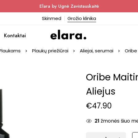
Elara by Ugnė Zavistauskaitė
Skinmed
Grožio klinika
Kontaktai
Plaukams
Plaukų priežiūrai
Aliejai, serumai
Oribe
Oribe Mait
Aliejus
€
47.90
21
žmonės šiuo metu