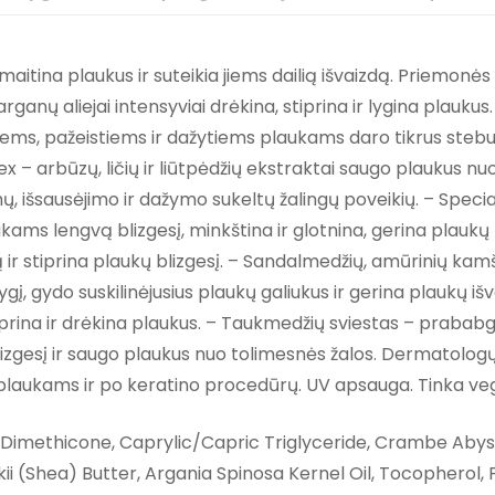
itina plaukus ir suteikia jiems dailią išvaizdą. Priemonės 
rganų aliejai intensyviai drėkina, stiprina ir lygina plaukus
siems, pažeistiems ir dažytiems plaukams daro tikrus stebu
 arbūzų, ličių ir liūtpėdžių ekstraktai saugo plaukus nuo 
, išsausėjimo ir dažymo sukeltų žalingų poveikių. – Specia
ukams lengvą blizgesį, minkština ir glotnina, gerina plaukų 
 ir stiprina plaukų blizgesį. – Sandalmedžių, amūrinių kam
, gydo suskilinėjusius plaukų galiukus ir gerina plaukų išva
rina ir drėkina plaukus. – Taukmedžių sviestas – prababgus
lizgesį ir saugo plaukus nuo tolimesnės žalos. Dermatologų
 plaukams ir po keratino procedūrų. UV apsauga. Tinka ve
Dimethicone, Caprylic/Capric Triglyceride, Crambe Abyss
 (Shea) Butter, Argania Spinosa Kernel Oil, Tocophero