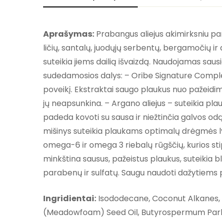
Aprašymas:
Prabangus aliejus akimirksniu pama
ličių, santalų, juodųjų serbentų, bergamočių ir a
suteikia jiems dailią išvaizdą. Naudojamas sau
sudedamosios dalys: – Oribe Signature Complex –
poveikį. Ekstraktai saugo plaukus nuo pažeidimų
jų neapsunkina. – Argano aliejus – suteikia pla
padeda kovoti su sausa ir niežtinčia galvos odą
mišinys suteikia plaukams optimalų drėgmės lygį
omega-6 ir omega 3 riebalų rūgščių, kurios stip
minkština sausus, pažeistus plaukus, suteikia b
parabenų ir sulfatų. Saugu naudoti dažytiems
Ingridientai:
Isododecane, Coconut Alkanes, 
(Meadowfoam) Seed Oil, Butyrospermum Parkii