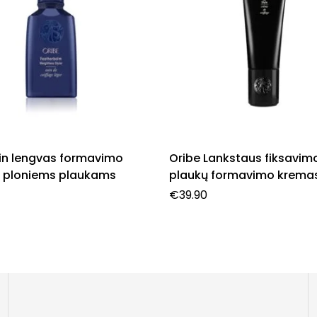
tin lengvas formavimo
Oribe Lankstaus fiksavim
 ploniems plaukams
plaukų formavimo krema
€
39.90