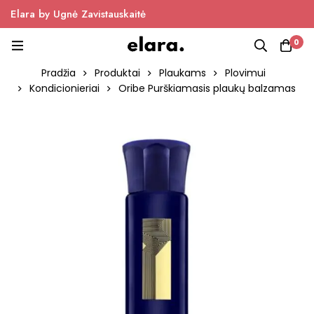
Elara by Ugnė Zavistauskaitė
0
Pradžia
Produktai
Plaukams
Plovimui
Kondicionieriai
Oribe Purškiamasis plaukų balzamas