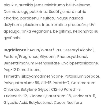
plaukus, suteikia jiems minkštumo bei švelnumo.
Dermatologų patikrinta. Sudėtyje nėra natrio
chlorido, parabenų ir sulfatų. Saugu naudoti
dažytiems plaukams ir po keratino procedūrų. UV
apsauga. Tinka veganams, be glitimo, nebandyta su
gyvūnais.
Ingridientai:
Aqua/Water/Eau, Cetearyl Alcohol,
Parfum/Fragrance, Glycerin, Phenoxyethanol,
Behentrimonium Methosulfate, Cyclopentasiloxane,
Peg-12 Dimethicone,
Trimethylsiloxyamodimethicone, Potassium Sorbate,
Polyquaternium-59, C11-15 Pareth-7, Cetrimonium
Chloride, Butylene Glycol, C12-16 Pareth-9,
Trideceth-12, Silicone Quaternium-16, Undeceth-11,
Glycolic Acid, Butyloctanol, Cocos Nucifera