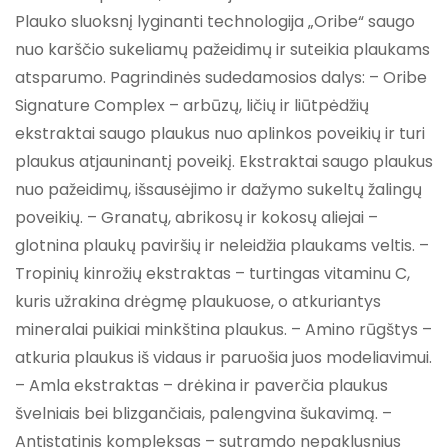
Plauko sluoksnį lyginanti technologija „Oribe“ saugo
nuo karščio sukeliamų pažeidimų ir suteikia plaukams
atsparumo. Pagrindinės sudedamosios dalys: – Oribe
Signature Complex – arbūzų, ličių ir liūtpėdžių
ekstraktai saugo plaukus nuo aplinkos poveikių ir turi
plaukus atjauninantį poveikį. Ekstraktai saugo plaukus
nuo pažeidimų, išsausėjimo ir dažymo sukeltų žalingų
poveikių. – Granatų, abrikosų ir kokosų aliejai –
glotnina plaukų paviršių ir neleidžia plaukams veltis. –
Tropinių kinrožių ekstraktas – turtingas vitaminu C,
kuris užrakina drėgmę plaukuose, o atkuriantys
mineralai puikiai minkština plaukus. – Amino rūgštys –
atkuria plaukus iš vidaus ir paruošia juos modeliavimui.
– Amla ekstraktas – drėkina ir paverčia plaukus
švelniais bei blizgančiais, palengvina šukavimą. –
Antistatinis kompleksas – sutramdo nepaklusnius