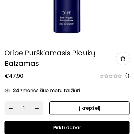
Oribe Purškiamasis Plaukų
Balzamas
€
47.90
()
24
žmonės šiuo metu tai žiūri
Į krepšelį
Pirkti dabar