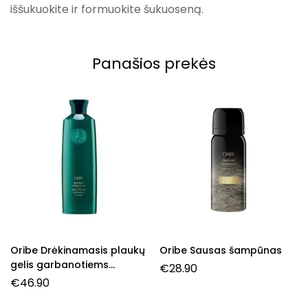
iššukuokite ir formuokite šukuoseną.
Panašios prekės
Oribe Drėkinamasis plaukų
Oribe Sausas šampūnas
gelis garbanotiems
€
28.90
plaukams
€
46.90