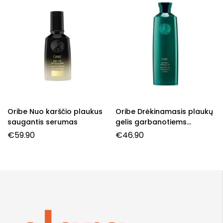
Oribe Nuo karščio plaukus
Oribe Drėkinamasis plaukų
saugantis serumas
gelis garbanotiems
plaukams
€
59.90
€
46.90