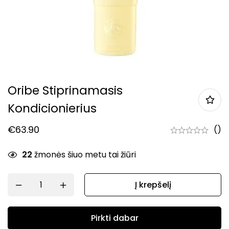
Oribe Stiprinamasis
Kondicionierius
€
63.90
()
22
žmonės šiuo metu tai žiūri
Į krepšelį
Pirkti dabar