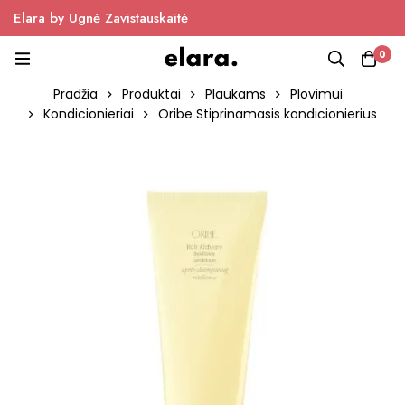
Elara by Ugnė Zavistauskaitė
0
Pradžia
Produktai
Plaukams
Plovimui
Kondicionieriai
Oribe Stiprinamasis kondicionierius