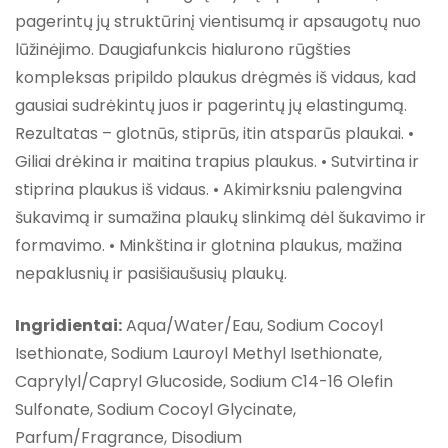
pagerintų jų struktūrinį vientisumą ir apsaugotų nuo
lūžinėjimo. Daugiafunkcis hialurono rūgšties
kompleksas pripildo plaukus drėgmės iš vidaus, kad
gausiai sudrėkintų juos ir pagerintų jų elastingumą.
Rezultatas – glotnūs, stiprūs, itin atsparūs plaukai. •
Giliai drėkina ir maitina trapius plaukus. • Sutvirtina ir
stiprina plaukus iš vidaus. • Akimirksniu palengvina
šukavimą ir sumažina plaukų slinkimą dėl šukavimo ir
formavimo. • Minkština ir glotnina plaukus, mažina
nepaklusnių ir pasišiaušusių plaukų.
Ingridientai:
Aqua/Water/Eau, Sodium Cocoyl
Isethionate, Sodium Lauroyl Methyl Isethionate,
Caprylyl/Capryl Glucoside, Sodium C14-16 Olefin
Sulfonate, Sodium Cocoyl Glycinate,
Parfum/Fragrance, Disodium