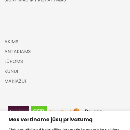
AKIMS
ANTAKIAMS
LŪPOMS
KŪNUI
MAKIAŽUI
Mes vertiname jūsų privatumą
©
ELARA BY UGNĖ ZAVISTAUSKAITĖ 2025
Siekiant užtikrinti kokybišką internetinės svetainės veikimą,