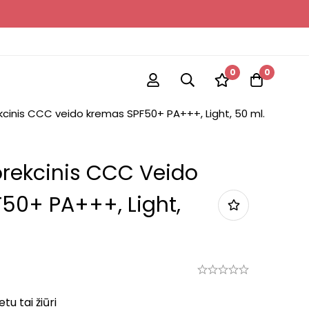
0
0
ekcinis CCC veido kremas SPF50+ PA+++, Light, 50 ml.
orekcinis CCC Veido
50+ PA+++, Light,
u tai žiūri