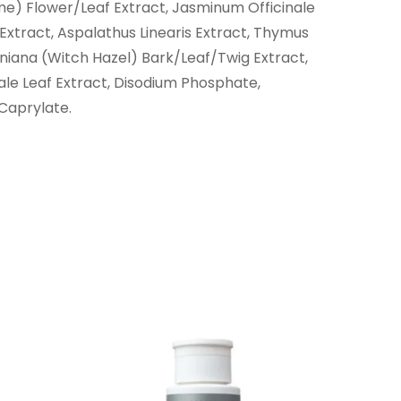
yme) Flower/Leaf Extract, Jasminum Officinale
Extract, Aspalathus Linearis Extract, Thymus
giniana (Witch Hazel) Bark/Leaf/Twig Extract,
ale Leaf Extract, Disodium Phosphate,
Caprylate.
IŠ