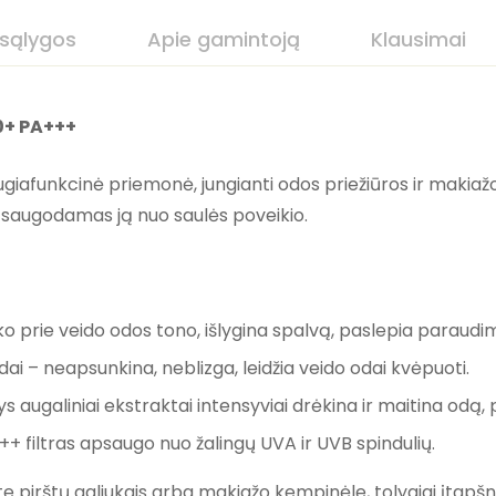
 sąlygos
Apie gamintoją
Klausimai
0+ PA+++
afunkcinė priemonė, jungianti odos priežiūros ir makiažo f
 saugodamas ją nuo saulės poveikio.
ko prie veido odos tono, išlygina spalvą, paslepia paraud
dai – neapsunkina, neblizga, leidžia veido odai kvėpuoti.
s augaliniai ekstraktai intensyviai drėkina ir maitina od
 filtras apsaugo nuo žalingų UVA ir UVB spindulių.
te pirštų galiukais arba makiažo kempinėle, tolygiai įtapš