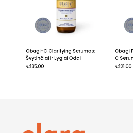
Obagi-C Clarifying Serumas:
Obagi 
Švytinčiai ir Lygiai Odai
C Seru
€
135.00
€
121.00