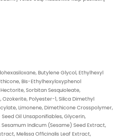
ohexasiloxane, Butylene Glycol, Ethylhexyl
thicone, Bis-Ethylhexyloxyphenol
Hectorite, Sorbitan Sesquioleate,
Ozokerite, Polyester-1, Silica Dimethyl
alicylate, Limonene, Dimethicone Crosspolymer,
eed Oil Unsaponifiables, Glycerin,
act, Sesamum Indicum (Sesame) Seed Extract,
ct, Melissa Officinalis Leaf Extract,