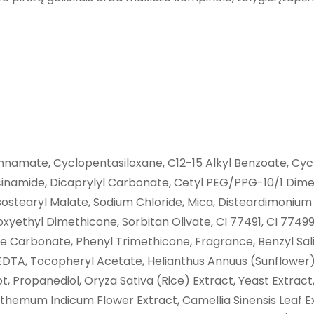
nnamate, Cyclopentasiloxane, C12-15 Alkyl Benzoate, Cycl
cinamide, Dicaprylyl Carbonate, Cetyl PEG/PPG-10/1 Dime
sostearyl Malate, Sodium Chloride, Mica, Disteardimonium 
yethyl Dimethicone, Sorbitan Olivate, CI 77491, CI 77499, 
ene Carbonate, Phenyl Trimethicone, Fragrance, Benzyl S
DTA, Tocopheryl Acetate, Helianthus Annuus (Sunflower) S
ot, Propanediol, Oryza Sativa (Rice) Extract, Yeast Extr
emum Indicum Flower Extract, Camellia Sinensis Leaf Extra