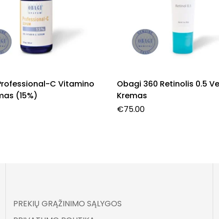
Professional-C Vitamino
Obagi 360 Retinolis 0.5 V
mas (15%)
Kremas
€
75.00
PREKIŲ GRĄŽINIMO SĄLYGOS