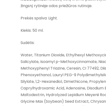
žingsnį rytinėje odos priežiūros rutinoje.
Prekės spalva: Light.
Kiekis: 50 ml.
Sudėtis:
Water, Titanium Dioxide, Ethylhexyl Methoxyci
Salicylate, Isoamyl p-Methoxycinnamate, Nia
Methoxyphenyl Triazine, Ceresin, CI 77492, Dii
Phenoxyethanol, Lauryl PEG-9 Polydimethylsilox
Silylate, 1,2-Hexanediol, Dimethicone, Propyl
Caprylhydroxamic Acid, Adenosine, Disodium E
Maltodextrin, Hydrolyzed Lepidium Meyenii Ro
Glycine Max (Soybean) Seed Extract, Chrysanth