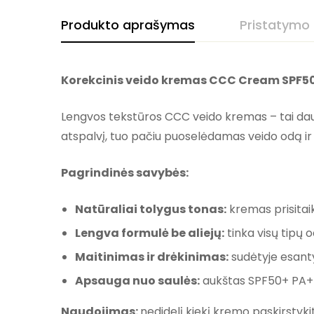
Produkto aprašymas
Pristatymo
Korekcinis veido kremas CCC Cream SPF5
Lengvos tekstūros CCC veido kremas – tai daugi
atspalvį, tuo pačiu puoselėdamas veido odą ir
Pagrindinės savybės:
Natūraliai tolygus tonas:
kremas prisitai
Lengva formulė be aliejų:
tinka visų tipų o
Maitinimas ir drėkinimas:
sudėtyje esanty
Apsauga nuo saulės:
aukštas SPF50+ PA+++
Naudojimas:
nedidelį kiekį kremo paskirstyki