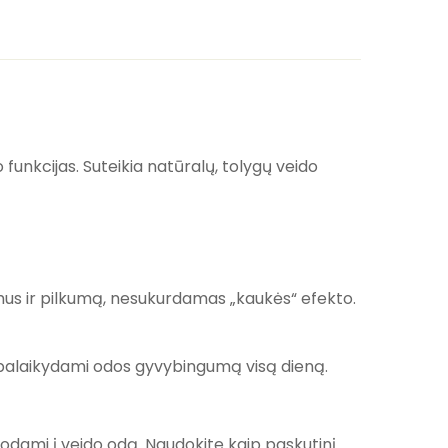
unkcijas. Suteikia natūralų, tolygų veido
imus ir pilkumą, nesukurdamas „kaukės“ efekto.
ą, palaikydami odos gyvybingumą visą dieną.
nodami į veido odą. Naudokite kaip paskutinį