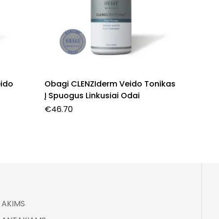
eido
Obagi CLENZIderm Veido Tonikas
Obagi 
Į Spuogus Linkusiai Odai
C Seru
€
46.70
€
98.00
AKIMS