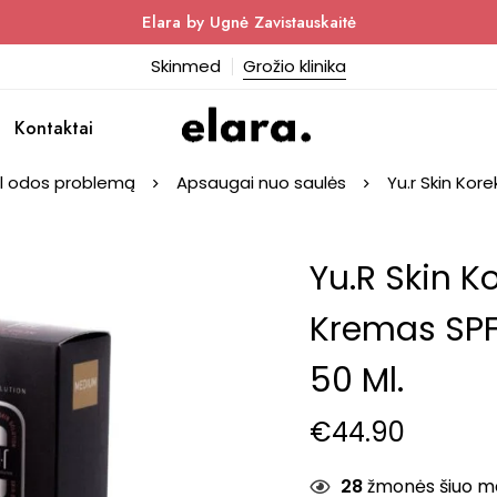
Elara by Ugnė Zavistauskaitė
Skinmed
Grožio klinika
Kontaktai
l odos problemą
Apsaugai nuo saulės
Yu.r Skin Kor
Yu.r Skin K
Kremas SPF
50 Ml.
€
44.90
28
žmonės šiuo met