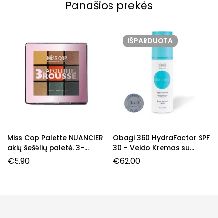
Panašios prekės
IŠPARDUOTA
Miss Cop Palette NUANCIER
Obagi 360 HydraFactor SPF
akių šešėlių paletė, 3-
30 – Veido Kremas su
Rousse, 7,2 g.
Apsauga nuo Saulės
€
5.90
€
62.00