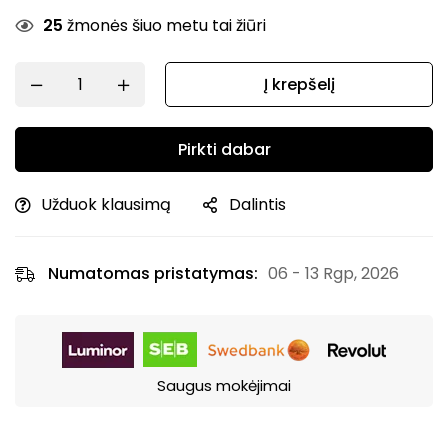
25
žmonės šiuo metu tai žiūri
Į krepšelį
Pirkti dabar
Užduok klausimą
Dalintis
Numatomas pristatymas:
06 - 13 Rgp, 2026
Saugus mokėjimai