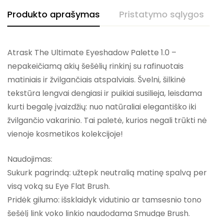
Produkto aprašymas
Pristatymo sąlygos
Atrask The Ultimate Eyeshadow Palette 1.0 –
nepakeičiamą akių šešėlių rinkinį su rafinuotais
matiniais ir žvilgančiais atspalviais. Švelni, šilkinė
tekstūra lengvai dengiasi ir puikiai susilieja, leisdama
kurti begalę įvaizdžių: nuo natūraliai elegantiško iki
žvilgančio vakarinio. Tai paletė, kurios negali trūkti nė
vienoje kosmetikos kolekcijoje!
Naudojimas:
Sukurk pagrindą: užtepk neutralią matinę spalvą per
visą voką su Eye Flat Brush.
Pridėk gilumo: išsklaidyk vidutinio ar tamsesnio tono
šešėlį link voko linkio naudodama Smudge Brush.