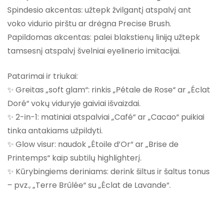
Spindesio akcentas: užtepk žvilgantį atspalvį ant
voko vidurio pirštu ar drėgna Precise Brush.
Papildomas akcentas: palei blakstienų liniją užtepk
tamsesnį atspalvį švelniai eyelinerio imitacijai.
Patarimai ir triukai:
✨ Greitas „soft glam“: rinkis „Pétale de Rose“ ar „Éclat
Doré“ vokų viduryje gaiviai išvaizdai.
✨ 2-in-1: matiniai atspalviai „Café“ ar „Cacao“ puikiai
tinka antakiams užpildyti.
✨ Glow visur: naudok „Étoile d’Or“ ar „Brise de
Printemps“ kaip subtilų highlighterį.
✨ Kūrybingiems deriniams: derink šiltus ir šaltus tonus
– pvz., „Terre Brûlée“ su „Éclat de Lavande“.