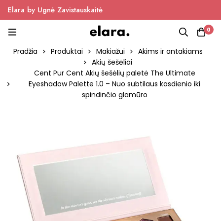
Elara by Ugnė Zavistauskaitė
0
Pradžia
Produktai
Makiažui
Akims ir antakiams
Akių šešėliai
Cent Pur Cent Akių šešėlių paletė The Ultimate
Eyeshadow Palette 1.0 – Nuo subtilaus kasdienio iki
spindinčio glamūro