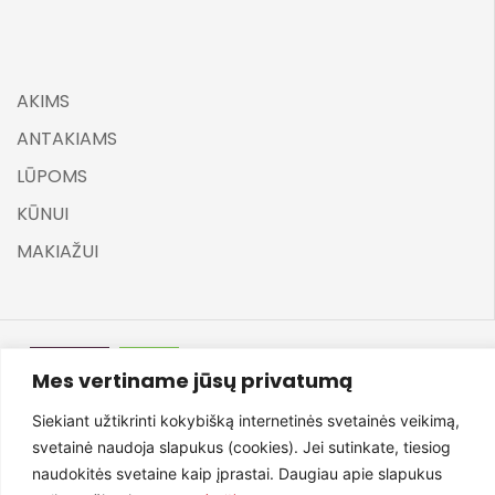
AKIMS
ANTAKIAMS
LŪPOMS
KŪNUI
MAKIAŽUI
Mes vertiname jūsų privatumą
©
ELARA BY UGNĖ ZAVISTAUSKAITĖ 2025
Siekiant užtikrinti kokybišką internetinės svetainės veikimą,
svetainė naudoja slapukus (cookies). Jei sutinkate, tiesiog
naudokitės svetaine kaip įprastai. Daugiau apie slapukus