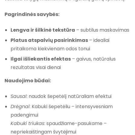
Pagrindinės savybės:
Lengva ir šilkinė tekstūra
– subtilus maskavimas
Platus atspalvių pasirinkimas
– idealiai
pritaikoma kiekvienam odos tonui
Ilgai išliekantis efektas
– gaivus, natūralus
rezultatas visai dienai
Naudojimo būdai:
Sausai
: naudok šepetėlį natūraliam efektui
Drėgnai
: Kabuki šepetėliu – intensyvesniam
padengimui
Kabuki triukas
: spaudžiame-pasukame –
nepriekaištingam švytėjimui