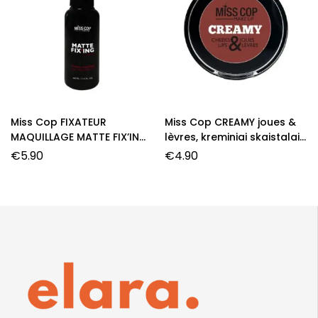
Miss Cop FIXATEUR
Miss Cop CREAMY joues &
MAQUILLAGE MATTE FIX’ING
lèvres, kreminiai skaistalai,
purškiamas makiažo
01- Nude Mood, 3 g.
€
5.90
€
4.90
fiksatorius, 100 ml.