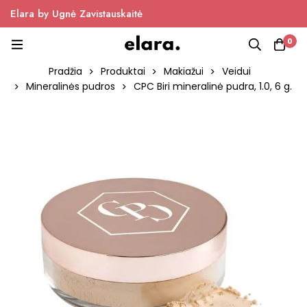
Elara by Ugnė Zavistauskaitė
0
Pradžia
Produktai
Makiažui
Veidui
Mineralinės pudros
CPC Biri mineralinė pudra, 1.0, 6 g.