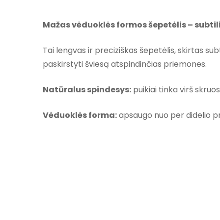
Mažas vėduoklės formos šepetėlis – subtil
Tai lengvas ir preciziškas šepetėlis, skirtas sub
paskirstyti šviesą atspindinčias priemones.
Natūralus spindesys:
puikiai tinka virš skruos
Vėduoklės forma:
apsaugo nuo per didelio prod