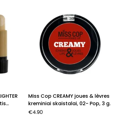
LIGHTER
Miss Cop CREAMY joues & lèvres
Miss C
tis
kreminiai skaistalai, 02- Pop, 3 g.
šešėlių
€
4.90
€
5.90