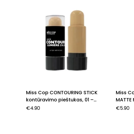
Miss Cop CONTOURING STICK
Miss C
kontūravimo pieštukas, 01 –
MATTE 
Lumière, 6,7 g.
makiažo
€
4.90
€
5.90