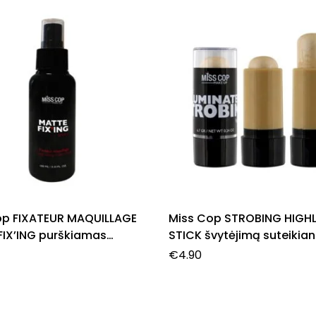
op FIXATEUR MAQUILLAGE
Miss Cop STROBING HIGH
FIX’ING purškiamas
STICK švytėjimą suteikian
 fiksatorius, 100 ml.
pieštukas, 7,6 g.
€
4.90