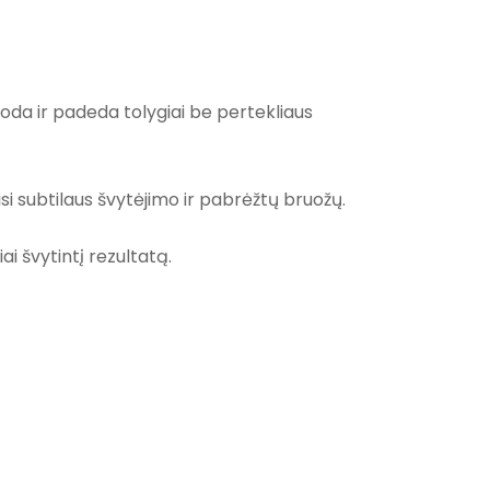
ta oda ir padeda tolygiai be pertekliaus
orisi subtilaus švytėjimo ir pabrėžtų bruožų.
ai švytintį rezultatą.