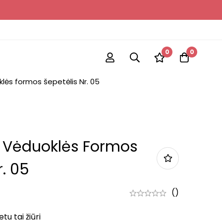
0
0
ės formos šepetėlis Nr. 05
 Vėduoklės Formos
r. 05
()
u tai žiūri