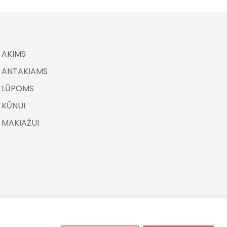
AKIMS
ANTAKIAMS
LŪPOMS
KŪNUI
MAKIAŽUI
Svetainę sukūrė NexDev