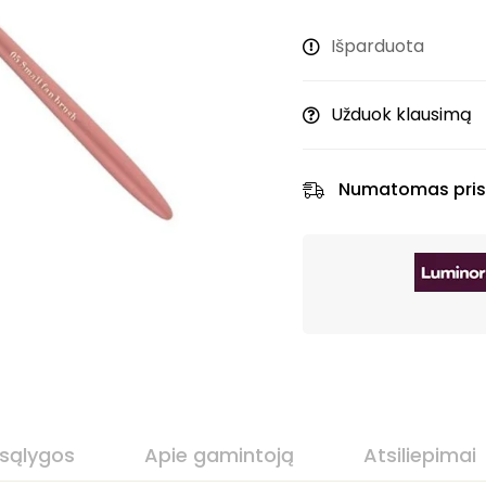
Išparduota
Užduok klausimą
Numatomas pris
 sąlygos
Apie gamintoją
Atsiliepimai