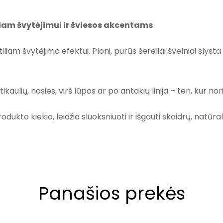
iam švytėjimui ir šviesos akcentams
tiliam švytėjimo efektui. Ploni, purūs šereliai švelniai slys
tikaulių, nosies, virš lūpos ar po antakių linija – ten, kur n
ukto kiekio, leidžia sluoksniuoti ir išgauti skaidrų, natūrali
Panašios prekės