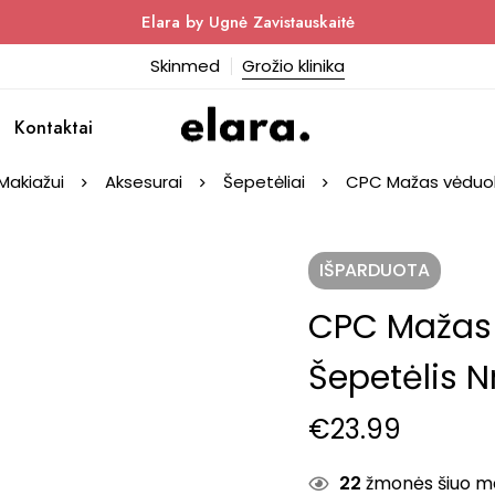
Elara by Ugnė Zavistauskaitė
Skinmed
Grožio klinika
Kontaktai
Makiažui
Aksesurai
Šepetėliai
CPC Mažas vėduokl
IŠPARDUOTA
CPC Mažas
Šepetėlis N
€
23.99
22
žmonės šiuo met