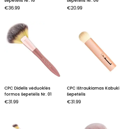
šepetėlis Nr. 16
šepetėlis Nr. 06
€
36.99
€
20.99
CPC Didelis vėduoklės
CPC Ištraukiamas Kabuki
formos šepetėlis Nr. 01
šepetėlis
€
31.99
€
31.99