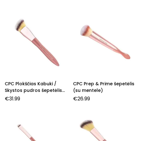
CPC Plokščias Kabuki /
CPC Prep & Prime šepetėlis
Skystos pudros šepetėlis
(su mentele)
Nr. 03
€
31.99
€
26.99