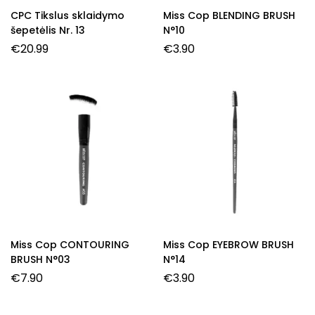
CPC Tikslus sklaidymo
Miss Cop BLENDING BRUSH
šepetėlis Nr. 13
N°10
€
20.99
€
3.90
Miss Cop CONTOURING
Miss Cop EYEBROW BRUSH
BRUSH N°03
N°14
€
7.90
€
3.90