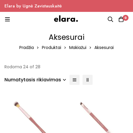
Elara by Ugnė Zavistauskaitė
0
Aksesurai
Pradžia
Produktai
Makiažui
Aksesurai
Rodoma 24 of 28
Numatytasis rikiavimas