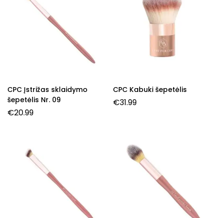
CPC Įstrižas sklaidymo
CPC Kabuki šepetėlis
šepetėlis Nr. 09
€
31.99
€
20.99