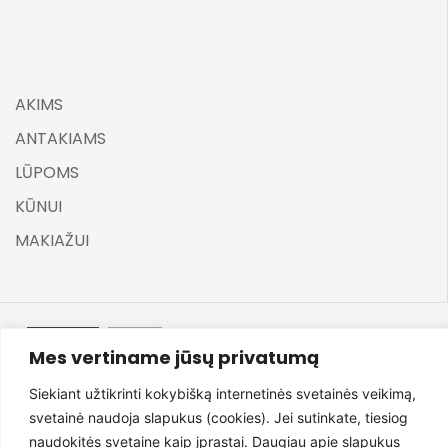
AKIMS
ANTAKIAMS
LŪPOMS
KŪNUI
MAKIAŽUI
Mes vertiname jūsų privatumą
©
ELARA BY UGNĖ ZAVISTAUSKAITĖ 2025
Siekiant užtikrinti kokybišką internetinės svetainės veikimą,
svetainė naudoja slapukus (cookies). Jei sutinkate, tiesiog
naudokitės svetaine kaip įprastai. Daugiau apie slapukus