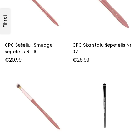
Filtrai
CPC Šešėlių „Smudge“
CPC Skaistalų šepetėlis Nr.
šepetėlis Nr. 10
02
€
20.99
€
26.99