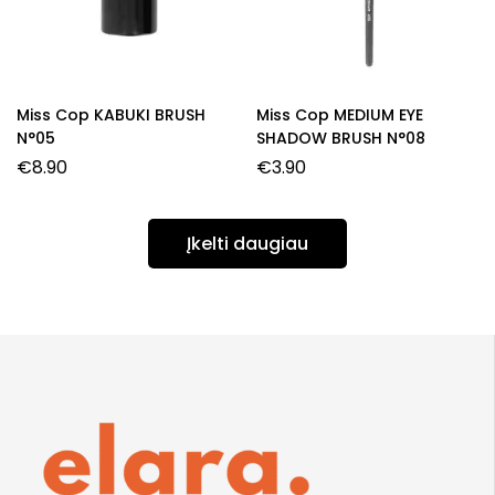
Miss Cop KABUKI BRUSH
Miss Cop MEDIUM EYE
N°05
SHADOW BRUSH N°08
€
8.90
€
3.90
Įkelti daugiau