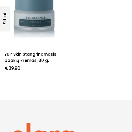
Filtrai
Yu.r Skin Stangrinamasis
paakių kremas, 30 g.
€
39.90