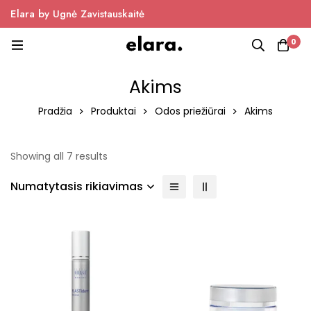
Elara by Ugnė Zavistauskaitė
0
Akims
Pradžia
Produktai
Odos priežiūrai
Akims
Showing all 7 results
Numatytasis rikiavimas