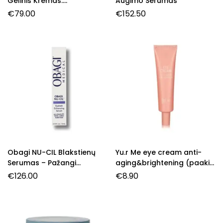
Gelinis Kremas:
Augimo Serumas
Jaunatviškas Spindesys
€
79.00
€
152.50
Obagi NU-CIL Blakstienų
Yu.r Me eye cream anti-
Serumas – Pažangi
aging&brightening (paakių
Technologija Ilgesnėms ir
kremas)
€
126.00
€
8.90
Stipresnėms Blakstienoms