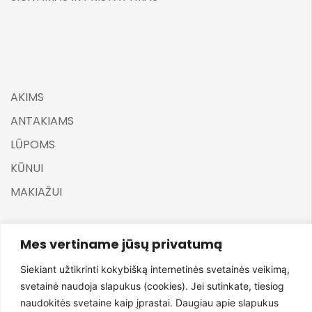
AKIMS
ANTAKIAMS
LŪPOMS
KŪNUI
MAKIAŽUI
Mes vertiname jūsų privatumą
Siekiant užtikrinti kokybišką internetinės svetainės veikimą,
svetainė naudoja slapukus (cookies). Jei sutinkate, tiesiog
©
ELARA BY UGNĖ ZAVISTAUSKAITĖ 2025
naudokitės svetaine kaip įprastai. Daugiau apie slapukus