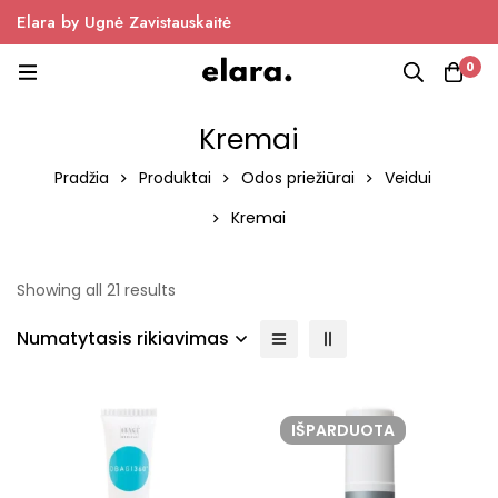
Elara by Ugnė Zavistauskaitė
0
Kremai
Pradžia
Produktai
Odos priežiūrai
Veidui
Kremai
Showing all 21 results
Numatytasis rikiavimas
IŠPARDUOTA