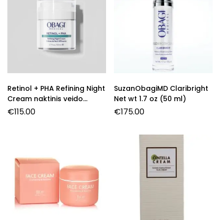
Retinol + PHA Refining Night
SuzanObagiMD Claribright
Cream naktinis veido
Net wt 1.7 oz (50 ml)
kremas su retinoliu, 50 ml.
€
115.00
€
175.00