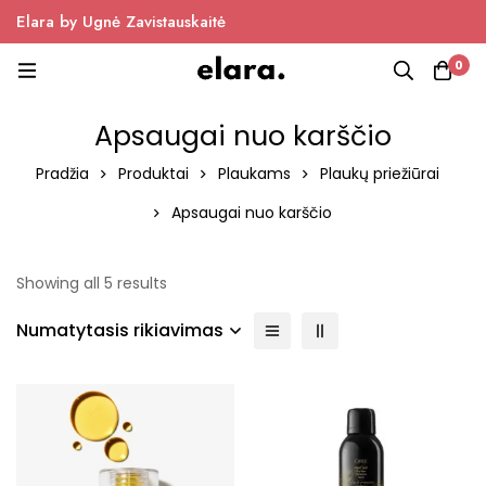
Elara by Ugnė Zavistauskaitė
0
Apsaugai nuo karščio
Pradžia
Produktai
Plaukams
Plaukų priežiūrai
Apsaugai nuo karščio
Showing all 5 results
Numatytasis rikiavimas