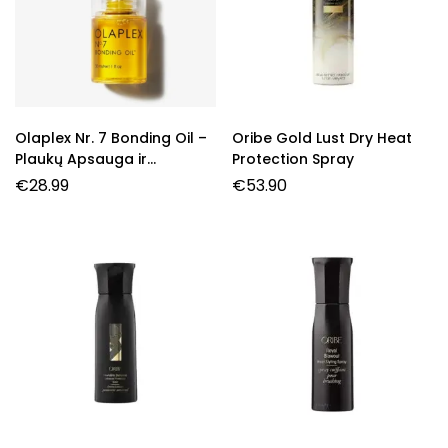
Olaplex Nr. 7 Bonding Oil –
Oribe Gold Lust Dry Heat
Plaukų Apsauga ir
Protection Spray
Žvilgesys
€
28.99
€
53.90