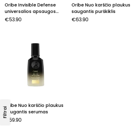
Oribe Invisible Defense
Oribe Nuo karščio plaukus
universalios apsaugos
saugantis purškiklis
purškalas
€
53.90
€
63.90
Oribe Nuo karščio plaukus
Filtrai
saugantis serumas
€
59.90