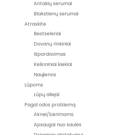
Antakių serumai
Blakstienų serumai
Atraskite
Bestseleriai
Dovanų rinkiniai
Išpardavimas
Kelioniniai kiekiai
Naujienos
Lūpoms
Lūpų aliejai
Pagal odos problemą
Aknei/bėrimams
Apsaugai nuo saulės
Drėgmės atstatymui