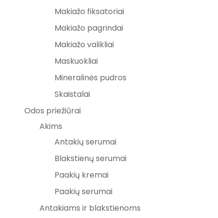
Makiažo fiksatoriai
Makiažo pagrindai
Makiažo valikliai
Maskuokliai
Mineralinės pudros
Skaistalai
Odos priežiūrai
Akims
Antakių serumai
Blakstienų serumai
Paakių kremai
Paakių serumai
Antakiams ir blakstienoms