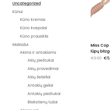
Uncategorized
Kūnui
Kūno kremas
Kūno kvepalai
Kūno prausiklis
Makiažui
Miss Cop 
lūpų blizg
Akims ir antakiams
g
€
9.90
€
5
Akių pieštukai
Akių pravedimai
Akių šešėliai
Antakių geliai
Antakių pieštukai
Blakstienų tušai