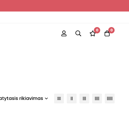
0
0
tytasis rikiavimas