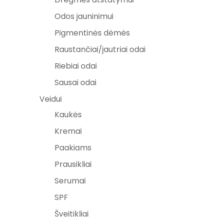
Odos jauninimui
Pigmentinės dėmės
Raustančiai/jautriai odai
Riebiai odai
Sausai odai
Veidui
Kaukės
Kremai
Paakiams
Prausikliai
Serumai
SPF
Šveitikliai