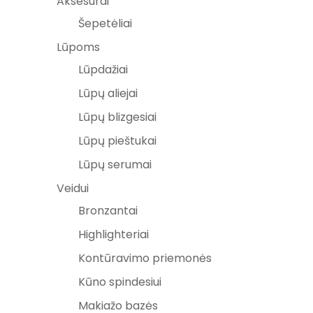
Aksesurai
Šepetėliai
Lūpoms
Lūpdažiai
Lūpų aliejai
Lūpų blizgesiai
Lūpų pieštukai
Lūpų serumai
Veidui
Bronzantai
Highlighteriai
Kontūravimo priemonės
Kūno spindesiui
Makiažo bazės