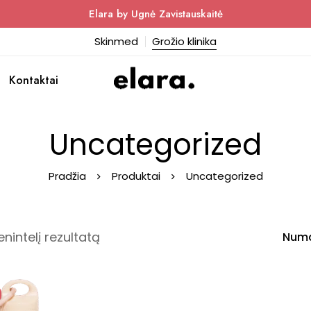
Elara by Ugnė Zavistauskaitė
Skinmed
Grožio klinika
Kontaktai
Uncategorized
Pradžia
Produktai
Uncategorized
enintelį rezultatą
Numa