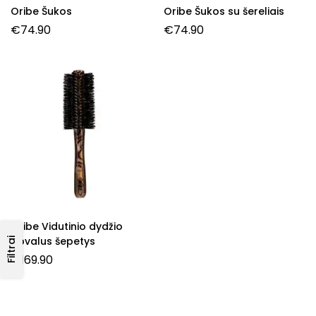
Oribe Šukos
Oribe Šukos su šereliais
€
74.90
€
74.90
Oribe Vidutinio dydžio
apvalus šepetys
Filtrai
€
169.90