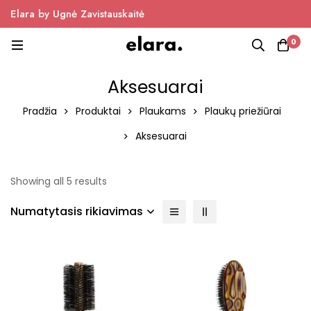
Elara by Ugnė Zavistauskaitė
0
Aksesuarai
Pradžia
Produktai
Plaukams
Plaukų priežiūrai
Aksesuarai
Showing all 5 results
Numatytasis rikiavimas