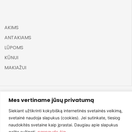
AKIMS
ANTAKIAMS
LŪPOMS
KŪNUI
MAKIAŽUI
Mes vertiname jūsų privatumą
©
ELARA BY UGNĖ ZAVISTAUSKAITĖ 2025
Siekiant užtikrinti kokybišką internetinės svetainės veikimą,
svetainė naudoja slapukus (cookies). Jei sutinkate, tiesiog
naudokitės svetaine kaip įprastai. Daugiau apie slapukus
paspaudę čia
galite sužinoti