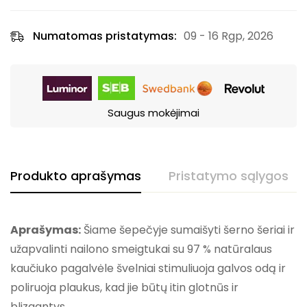
Numatomas pristatymas:
09 - 16 Rgp, 2026
Saugus mokėjimai
Produkto aprašymas
Pristatymo sąlygos
Aprašymas:
Šiame šepečyje sumaišyti šerno šeriai ir
užapvalinti nailono smeigtukai su 97 % natūralaus
kaučiuko pagalvėle švelniai stimuliuoja galvos odą ir
poliruoja plaukus, kad jie būtų itin glotnūs ir
blizgantys.