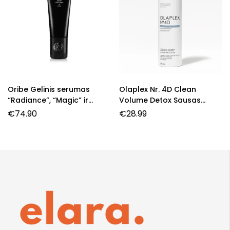
Oribe Gelinis serumas
Olaplex Nr. 4D Clean
“Radiance”, “Magic” ir
Volume Detox Sausas
“Hold”
Šampūnas
€
74.90
€
28.99