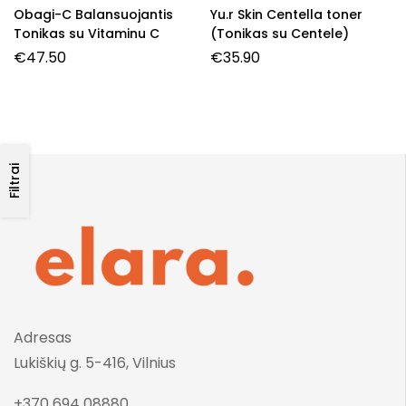
Obagi-C Balansuojantis
Yu.r Skin Centella toner
Tonikas su Vitaminu C
(Tonikas su Centele)
€
47.50
€
35.90
Filtrai
Adresas
Lukiškių g. 5-416, Vilnius
+370 694 08880