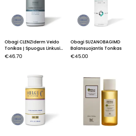
Obagi CLENZIderm Veido
Obagi SUZANOBAGIMD
Tonikas Į Spuogus Linkusiai
Balansuojantis Tonikas
Odai
€
46.70
€
45.00