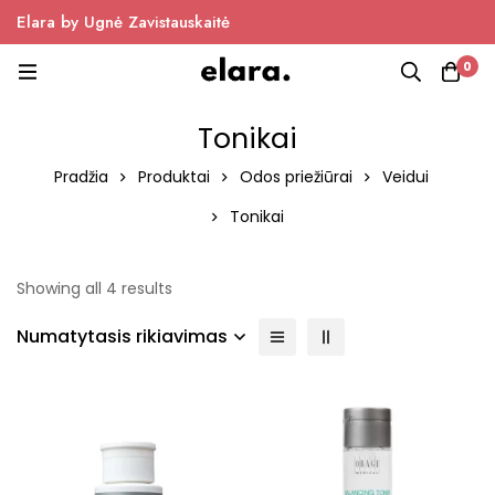
Elara by Ugnė Zavistauskaitė
0
Tonikai
Pradžia
Produktai
Odos priežiūrai
Veidui
Tonikai
Showing all 4 results
Numatytasis rikiavimas