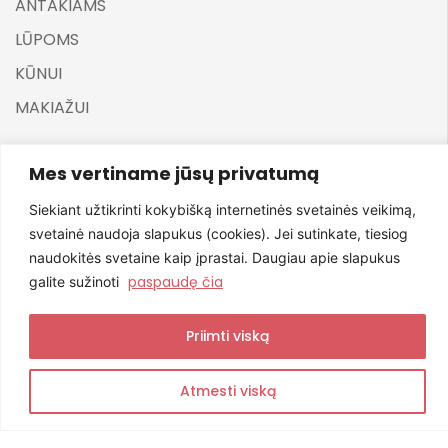
ANTAKIAMS
LŪPOMS
KŪNUI
MAKIAŽUI
Mes vertiname jūsų privatumą
Siekiant užtikrinti kokybišką internetinės svetainės veikimą,
svetainė naudoja slapukus (cookies). Jei sutinkate, tiesiog
©
ELARA BY UGNĖ ZAVISTAUSKAITĖ 2025
naudokitės svetaine kaip įprastai. Daugiau apie slapukus
paspaudę čia
galite sužinoti
Priimti viską
Atmesti viską
0
0