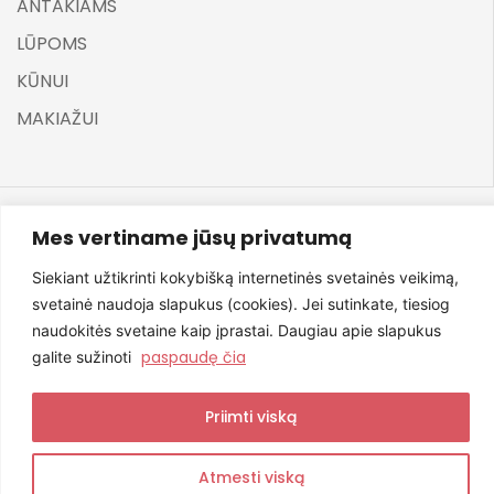
ANTAKIAMS
LŪPOMS
KŪNUI
MAKIAŽUI
Mes vertiname jūsų privatumą
©
ELARA BY UGNĖ ZAVISTAUSKAITĖ 2025
Siekiant užtikrinti kokybišką internetinės svetainės veikimą,
svetainė naudoja slapukus (cookies). Jei sutinkate, tiesiog
naudokitės svetaine kaip įprastai. Daugiau apie slapukus
paspaudę čia
galite sužinoti
Svetainę sukūrė NexDev
Priimti viską
Atmesti viską
0
0