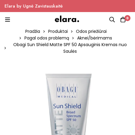
Elara by Ugnė Zavistauskaitė
0
Pradžia
Produktai
Odos priežiūrai
Pagal odos problemą
Aknei/bėrimams
Obagi Sun Shield Matte SPF 50 Apsauginis Kremas nuo
Saulės