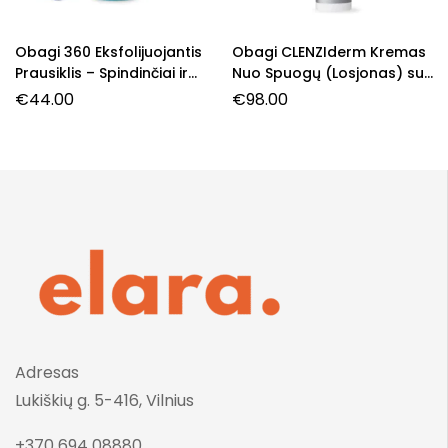
Obagi 360 Eksfolijuojantis
Obagi CLENZIderm Kremas
Prausiklis – Spindinčiai ir
Nuo Spuogų (Losjonas) su
Sveikai Odai
BPO
€
44.00
€
98.00
Adresas
Lukiškių g. 5-416, Vilnius
+370 694 08880