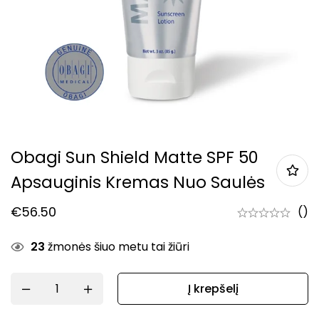
Obagi Sun Shield Matte SPF 50
Apsauginis Kremas Nuo Saulės
€
56.50
()
23
žmonės šiuo metu tai žiūri
Į krepšelį