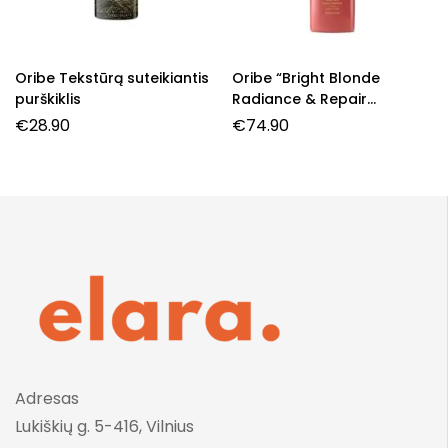
Oribe Tekstūrą suteikiantis
Oribe “Bright Blonde
purškiklis
Radiance & Repair
Treatment”
€
28.90
€
74.90
Adresas
Lukiškių g. 5-416, Vilnius