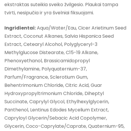
ekstraktas suteikia sveiko žvilgesio. Plaukai tampa
tvirti, nesipučia ir yra švelniai fiksuojami.
Ingridientai:
Aqua/Water/Eau, Cicer Arietinum Seed
Extract, Coconut Alkanes, Salvia Hispanica Seed
Extract, Cetearyl Alcohol, Polyglyceryl-3
Methylglucose Distearate, C15-19 Alkane,
Phenoxyethanol, Brassicamidopropyl
Dimethylamine, Polyquaternium-37,
Parfum/Fragrance, Sclerotium Gum,
Behentrimonium Chloride, Citric Acid, Guar
Hydroxypropyltrimonium Chloride, Diheptyl
Succinate, Caprylyl Glycol, Ethylhexylglycerin,
Panthenol, Lentinus Edodes Mycelium Extract,
Capryloyl Glycerin/Sebacic Acid Copolymer,
Glycerin, Coco-Caprylate/Caprate, Quaternium-95,