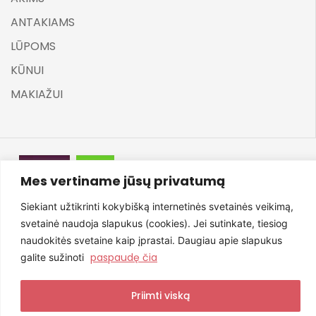
ANTAKIAMS
LŪPOMS
KŪNUI
MAKIAŽUI
Mes vertiname jūsų privatumą
©
ELARA BY UGNĖ ZAVISTAUSKAITĖ 2025
Siekiant užtikrinti kokybišką internetinės svetainės veikimą,
svetainė naudoja slapukus (cookies). Jei sutinkate, tiesiog
naudokitės svetaine kaip įprastai. Daugiau apie slapukus
Svetainę sukūrė NexDev
paspaudę čia
galite sužinoti
Priimti viską