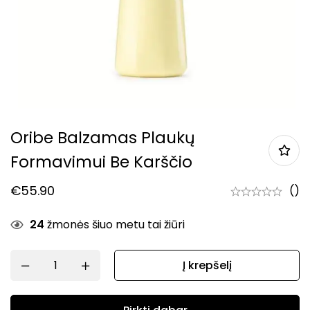
Oribe Balzamas Plaukų
Formavimui Be Karščio
€
55.90
()
24
žmonės šiuo metu tai žiūri
Į krepšelį